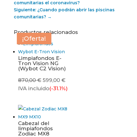
comunitarias el coronavirus?
Siguiente: ¿Cuando podrán abrir las piscinas
comunitarias?
→
Productos relacionados
¡Oferta!
¡Oferta!
¡Oferta!
¡Oferta!
Limpiafondos E-
Tron Vision NG
(Wybot C2 Vision)
El
El
870,00
€
599,00
€
precio
precio
IVA incluido
(-31.1%)
original
actual
era:
es:
870,00 €.
599,00 €.
Cabezal del
limpiafondos
Zodiac MX8