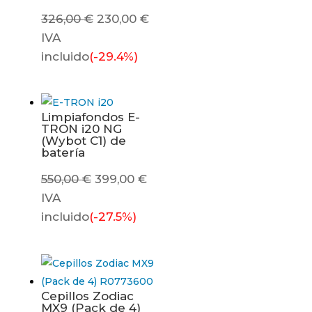
El
El
326,00
€
230,00
€
precio
precio
IVA
original
actual
incluido
(-29.4%)
era:
es:
326,00 €.
230,00 €.
Limpiafondos E-
TRON i20 NG
(Wybot C1) de
batería
El
El
550,00
€
399,00
€
precio
precio
IVA
original
actual
incluido
(-27.5%)
era:
es:
550,00 €.
399,00 €.
Cepillos Zodiac
MX9 (Pack de 4)