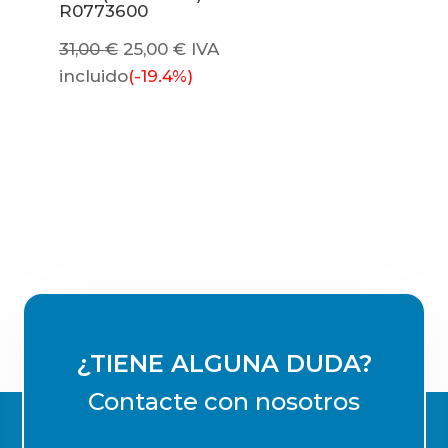
R0773600
El
El
31,00
€
25,00
€
IVA
precio
precio
incluido
(-19.4%)
original
actual
era:
es:
31,00 €.
25,00 €.
¿TIENE ALGUNA DUDA?
Contacte con nosotros