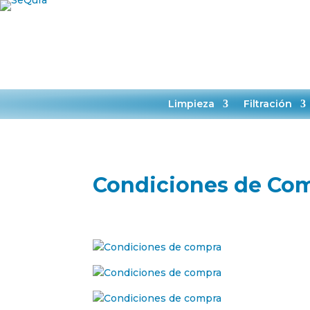
HORARIO:
L-J 9:00-14:00
TIENDA
SER
Limpieza
Filtración
Condiciones de Co