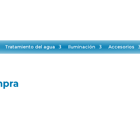
TELÉFONO:
EMAIL:
+34651528808
contacto@makropiscinas.com
VICIO TÉCNICO
CONTACTO
BLOG
Tratamiento del agua
Iluminación
Accesorios
mpra