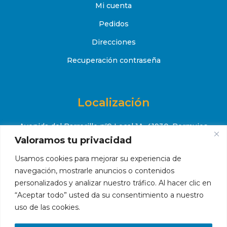
Mi cuenta
Pedidos
Direcciones
Recuperación contraseña
Localización
Avenida del Barrerillo nº9 Local 1A, 41930, Bormujos
(Sevilla)
Valoramos tu privacidad
Usamos cookies para mejorar su experiencia de
+34 651 52 88 08

navegación, mostrarle anuncios o contenidos
contacto@makropiscinas.com

personalizados y analizar nuestro tráfico. Al hacer clic en
“Aceptar todo” usted da su consentimiento a nuestro
uso de las cookies.