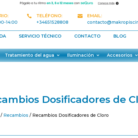
IO:
TELÉFONO:
EMAIL:


00-14:00
+34651528808
contacto@makropisci
NDA
SERVICIO TÉCNICO
CONTACTO
BLOG
Tratamiento del agua
Iluminación
Accesorios
ambios Dosificadores de C
/
Recambios
/ Recambios Dosificadores de Cloro