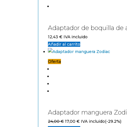
Adaptador de boquilla de
12,43
€
IVA incluido
Añadir al carrito
Oferta
Adaptador manguera Zod
El
El
24,00
€
17,00
€
IVA incluido
(-29.2%)