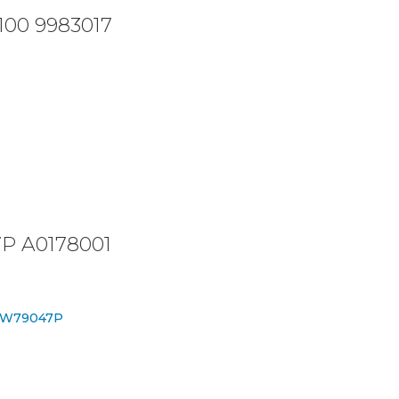
S100 9983017
7P A0178001