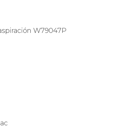
 aspiración W79047P
iac