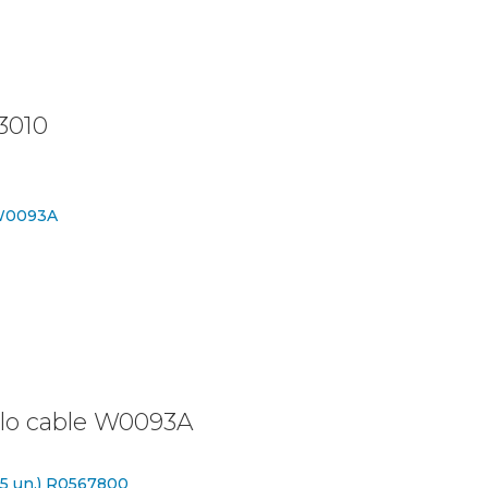
3010
illo cable W0093A