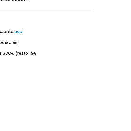
scuento
aquí
borables)
e 300€ (resto 15€)