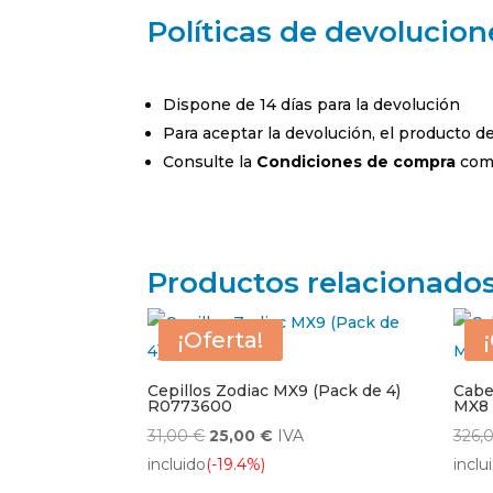
Políticas de devolucion
Dispone de 14 días para la devolución
Para aceptar la devolución, el producto 
Consulte la
Condiciones de compra
comp
Productos relacionado
¡Oferta!
Cepillos Zodiac MX9 (Pack de 4)
Cabe
R0773600
MX8
El
El
31,00
€
25,00
€
IVA
326,
precio
precio
incluido
(-19.4%)
inclu
original
actual