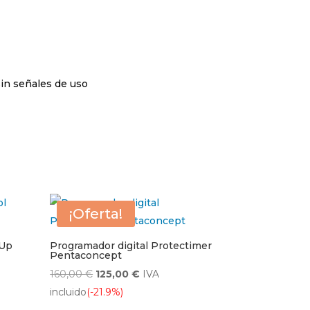
sin señales de uso
¡Oferta!
 Up
Programador digital Protectimer
Pentaconcept
El
El
160,00
€
125,00
€
IVA
precio
precio
incluido
(-21.9%)
original
actual