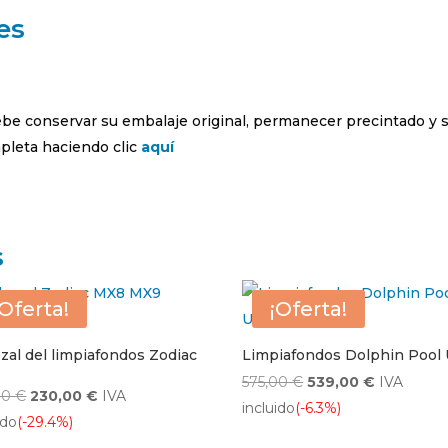
es
debe conservar su embalaje original, permanecer precintado y 
leta haciendo clic
aquí
s
¡Oferta!
¡Oferta!
zal del limpiafondos Zodiac
Limpiafondos Dolphin Pool
El
El
575,00
€
539,00
€
IVA
El
El
00
€
230,00
€
IVA
precio
precio
incluido
(-6.3%)
precio
precio
ido
(-29.4%)
original
actual
original
actual