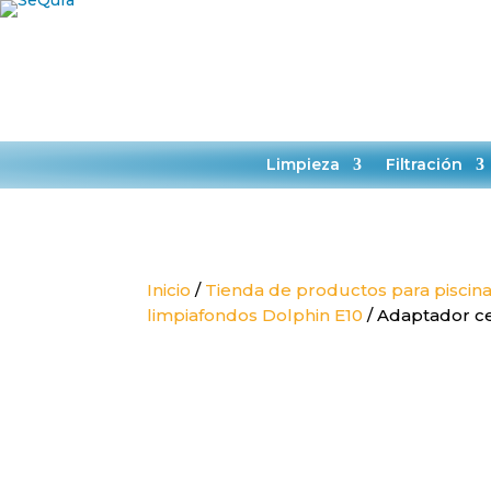
HORARIO:
L-J 9:00-14:00
TIENDA
SER
Limpieza
Filtración
Inicio
/
Tienda de productos para piscin
limpiafondos Dolphin E10
/ Adaptador ce