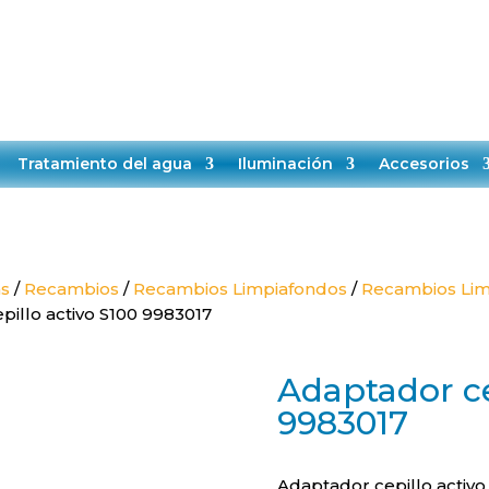
TELÉFONO:
EMAIL:
+34651528808
contacto@makropiscinas.com
VICIO TÉCNICO
CONTACTO
BLOG
Tratamiento del agua
Iluminación
Accesorios
as
/
Recambios
/
Recambios Limpiafondos
/
Recambios Lim
pillo activo S100 9983017
Adaptador ce
9983017
Adaptador cepillo activo