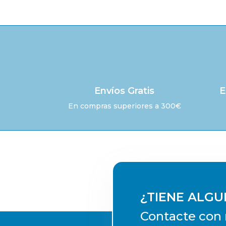
era:
es:
31,00 €.
25,00 €.
Envíos Gratis
E
En compras superiores a 300€
¿TIENE ALG
Contacte con 