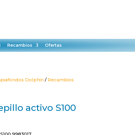

0
MI CUENTA
CARRITO
Recambios
Ofertas
piafondos Dolphin
/
Recambios
pillo activo S100
 S100 9983017