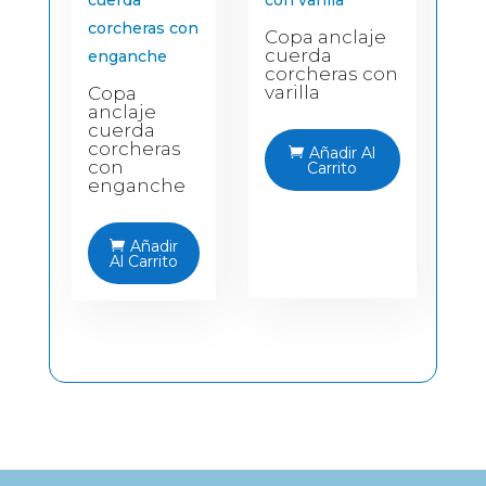
C
M
Copa anclaje
cuerda
corcheras con
varilla
Copa
anclaje
cuerda
corcheras
Añadir Al
con
Carrito
enganche
Añadir
Al Carrito