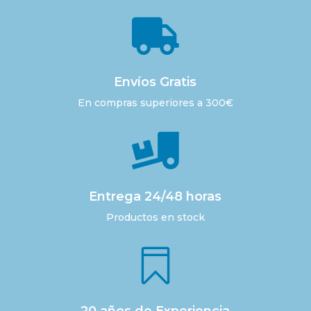

Envíos Gratis
En compras superiores a 300€

Entrega 24/48 horas
Productos en stock
