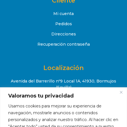
Cliente
Mi cuenta
Pedidos
Direcciones
Recuperación contraseña
Localización
Avenida del Barrerillo nº9 Local 1A, 41930, Bormujos
(Sevilla)
Valoramos tu privacidad
+34 651 52 88 08

Usamos cookies para mejorar su experiencia de
contacto@makropiscinas.com

navegación, mostrarle anuncios o contenidos
personalizados y analizar nuestro tráfico. Al hacer clic en
“Aceptar todo” usted da su consentimiento a nuestro