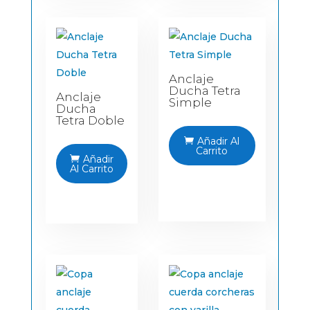
Anclaje
Ducha Tetra
Anclaje
Simple
Ducha
C
Tetra Doble
in
AI
Añadir Al
Pl
Carrito
Añadir
Al Carrito