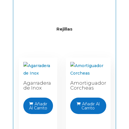
Rejillas
Agarradera
Amortiguador
de Inox
Corcheas
An
ar
Añadir
Añadir Al
pa
Al Carrito
Carrito
es
pi