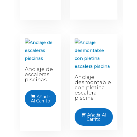
An
D
Anclaje de
escaleras
Anclaje
piscinas
desmontable
con pletina
escalera
Añadir
piscina
Al Carrito
Añadir Al
Carrito