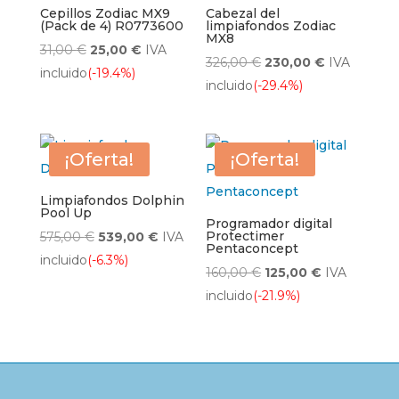
Cepillos Zodiac MX9
Cabezal del
(Pack de 4) R0773600
limpiafondos Zodiac
MX8
El
El
31,00
€
25,00
€
IVA
El
El
326,00
€
230,00
€
IVA
precio
precio
incluido
(-19.4%)
precio
precio
incluido
(-29.4%)
original
actual
original
actual
era:
es:
era:
es:
31,00 €.
25,00 €.
326,00 €.
230,00 €.
¡Oferta!
¡Oferta!
Limpiafondos Dolphin
Pool Up
Programador digital
El
El
Protectimer
575,00
€
539,00
€
IVA
Pentaconcept
precio
precio
incluido
(-6.3%)
El
El
160,00
€
125,00
€
IVA
original
actual
precio
precio
incluido
(-21.9%)
era:
es:
original
actual
575,00 €.
539,00 €.
era:
es:
160,00 €.
125,00 €.