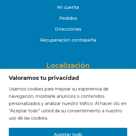
Mi cuenta
Pedidos
Direcciones
Recuperación contraseña
Localización
Valoramos tu privacidad
Avenida del Barrerillo nº9 Local 1A, 41930, Bormujos
(Sevilla)
Usamos cookies para mejorar su experiencia de
navegación, mostrarle anuncios o contenidos
+34 651 52 88 08

personalizados y analizar nuestro tráfico. Al hacer clic en
contacto@makropiscinas.com

“Aceptar todo” usted da su consentimiento a nuestro
uso de las cookies.
Hola, ¿en qué podemos ayudarte?
Aceptar todo