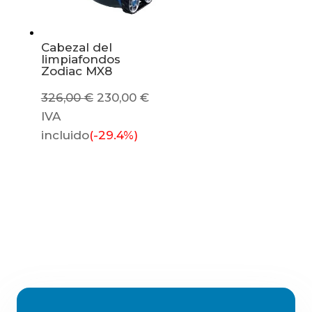
Cabezal del
limpiafondos
Zodiac MX8
El
El
326,00
€
230,00
€
precio
precio
IVA
original
actual
incluido
(-29.4%)
era:
es:
326,00 €.
230,00 €.