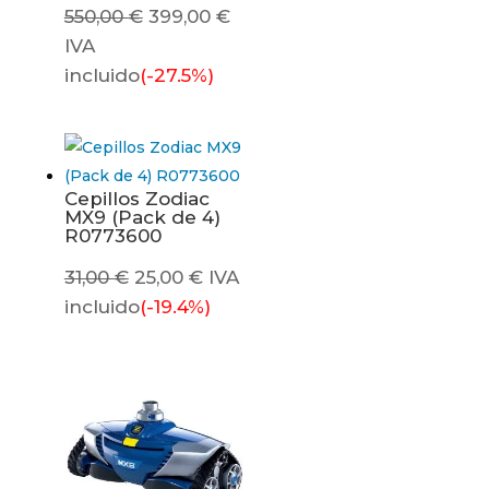
El
El
550,00
€
399,00
€
precio
precio
IVA
original
actual
incluido
(-27.5%)
era:
es:
550,00 €.
399,00 €.
Cepillos Zodiac
MX9 (Pack de 4)
R0773600
El
El
31,00
€
25,00
€
IVA
precio
precio
incluido
(-19.4%)
original
actual
era:
es:
31,00 €.
25,00 €.