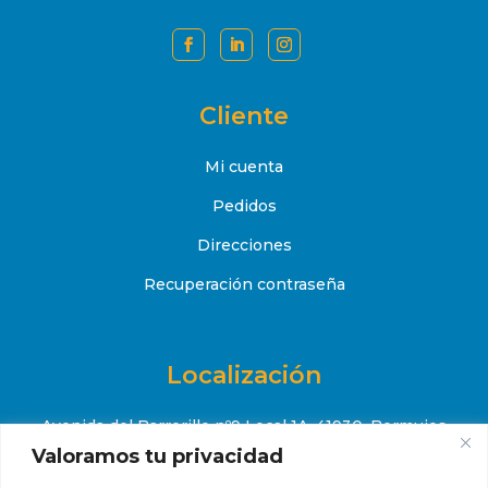
Cliente
Mi cuenta
Pedidos
Direcciones
Recuperación contraseña
Localización
Avenida del Barrerillo nº9 Local 1A, 41930, Bormujos
(Sevilla)
Valoramos tu privacidad