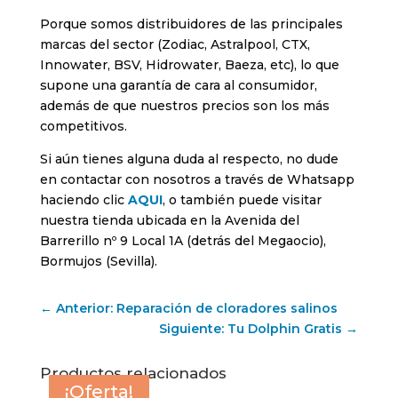
Porque somos distribuidores de las principales
marcas del sector (Zodiac, Astralpool, CTX,
Innowater, BSV, Hidrowater, Baeza, etc), lo que
supone una garantía de cara al consumidor,
además de que nuestros precios son los más
competitivos.
Si aún tienes alguna duda al respecto, no dude
en contactar con nosotros a través de Whatsapp
haciendo clic
AQUI
, o también puede visitar
nuestra tienda ubicada en la Avenida del
Barrerillo nº 9 Local 1A (detrás del Megaocio),
Bormujos (Sevilla).
←
Anterior: Reparación de cloradores salinos
Siguiente: Tu Dolphin Gratis
→
Productos relacionados
¡Oferta!
¡Oferta!
¡Oferta!
¡Oferta!