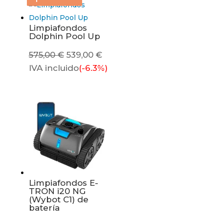
Limpiafondos
Dolphin Pool Up
El
El
575,00
€
539,00
€
precio
precio
IVA incluido
(-6.3%)
original
actual
era:
es:
575,00 €.
539,00 €.
Limpiafondos E-
TRON i20 NG
(Wybot C1) de
batería