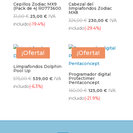
Cepillos Zodiac MX9
Cabezal del
(Pack de 4) R0773600
limpiafondos Zodiac
MX8
El
El
31,00
€
25,00
€
IVA
El
El
326,00
€
230,00
€
IVA
precio
precio
incluido
(-19.4%)
precio
precio
incluido
(-29.4%)
original
actual
original
actual
era:
es:
era:
es:
31,00 €.
25,00 €.
326,00 €.
230,00 €.
¡Oferta!
¡Oferta!
Limpiafondos Dolphin
Pool Up
Programador digital
El
El
Protectimer
575,00
€
539,00
€
IVA
Pentaconcept
precio
precio
incluido
(-6.3%)
El
El
160,00
€
125,00
€
IVA
original
actual
precio
precio
incluido
(-21.9%)
era:
es:
original
actual
575,00 €.
539,00 €.
era:
es:
160,00 €.
125,00 €.