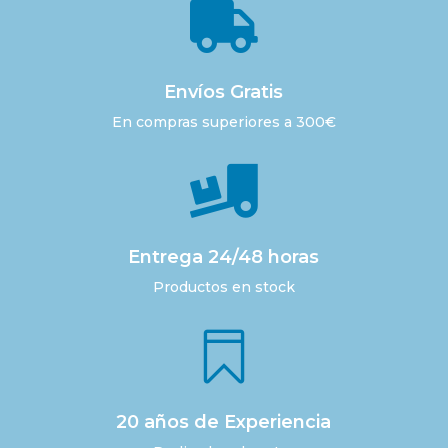

Envíos Gratis
En compras superiores a 300€

Entrega 24/48 horas
Productos en stock

20 años de Experiencia