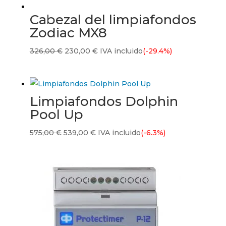
Cabezal del limpiafondos
Zodiac MX8
El
El
326,00
€
230,00
€
IVA incluido
(-29.4%)
precio
precio
original
actual
era:
es:
Limpiafondos Dolphin
326,00 €.
230,00 €.
Pool Up
El
El
575,00
€
539,00
€
IVA incluido
(-6.3%)
precio
precio
original
actual
era:
es:
575,00 €.
539,00 €.