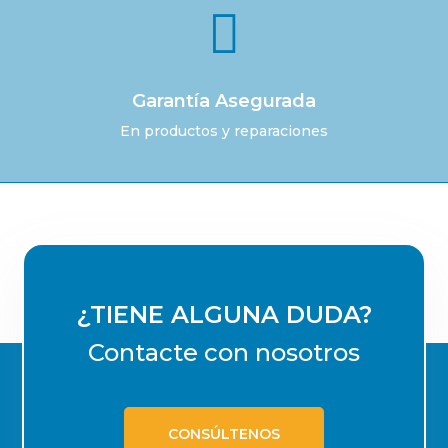

Garantía Asegurada
En productos y reparaciones
¿TIENE ALGUNA DUDA?
Contacte con nosotros
CONSÚLTENOS