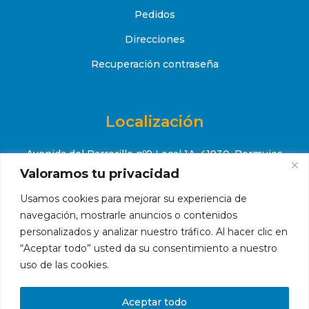
Pedidos
Direcciones
Recuperación contraseña
Localización
Avenida del Barrerillo nº9 Local 1A, 41930, Bormujos
(Sevilla)
Valoramos tu privacidad
+34 651 52 88 08
Usamos cookies para mejorar su experiencia de

navegación, mostrarle anuncios o contenidos
contacto@makropiscinas.com

personalizados y analizar nuestro tráfico. Al hacer clic en
“Aceptar todo” usted da su consentimiento a nuestro
uso de las cookies.
Hola, ¿en qué podemos ayudarte?
Aceptar todo