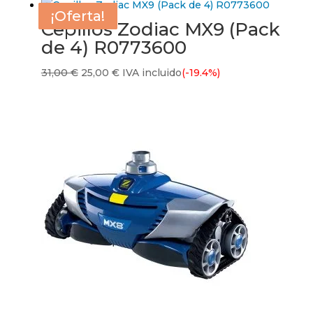
¡Oferta!
¡Oferta!
¡Oferta!
¡Oferta!
Cepillos Zodiac MX9 (Pack
de 4) R0773600
El
El
31,00
€
25,00
€
IVA incluido
(-19.4%)
precio
precio
original
actual
era:
es:
31,00 €.
25,00 €.