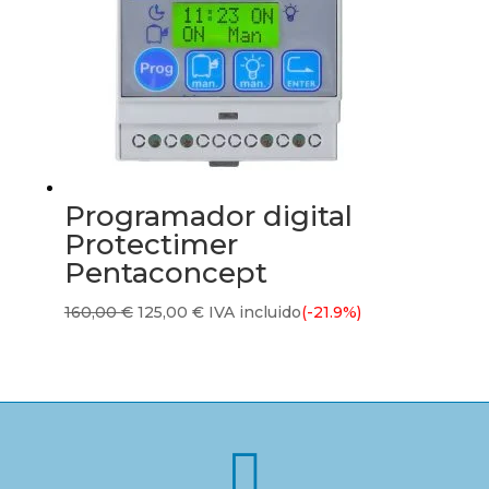
Programador digital
Protectimer
Pentaconcept
El
El
160,00
€
125,00
€
IVA incluido
(-21.9%)
precio
precio
original
actual
era:
es:
160,00 €.
125,00 €.
