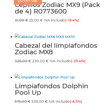
¡Oferta!
¡Oferta!
¡Oferta!
¡Oferta!
Cepillos Zodiac MX9 (Pack
de 4) R0773600
El
El
31,00
€
25,00
€
IVA incluido
(-19.4%)
precio
precio
original
actual
era:
es:
Cabezal del limpiafondos
31,00 €.
25,00 €.
Zodiac MX8
El
El
326,00
€
230,00
€
IVA incluido
(-29.4%)
precio
precio
original
actual
era:
es:
Limpiafondos Dolphin
326,00 €.
230,00 €.
Pool Up
El
El
575,00
€
539,00
€
IVA incluido
(-6.3%)
precio
precio