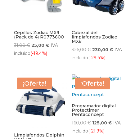
Cepillos Zodiac MX9
Cabezal del
(Pack de 4) R0773600
limpiafondos Zodiac
MX8
El
El
31,00
€
25,00
€
IVA
El
El
326,00
€
230,00
€
IVA
precio
precio
incluido
(-19.4%)
precio
precio
incluido
(-29.4%)
original
actual
original
actual
era:
es:
era:
es:
31,00 €.
25,00 €.
326,00 €.
230,00 €.
¡Oferta!
¡Oferta!
Programador digital
Protectimer
Pentaconcept
El
El
160,00
€
125,00
€
IVA
precio
precio
incluido
(-21.9%)
Limpiafondos Dolphin
original
actual