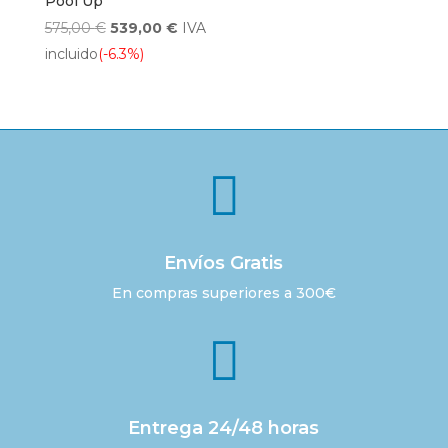
Pool Up
era:
es:
El
El
575,00
€
539,00
€
IVA
160,00 €.
125,00 €.
precio
precio
incluido
(-6.3%)
original
actual
era:
es:
575,00 €.
539,00 €.

Envíos Gratis
En compras superiores a 300€

Entrega 24/48 horas