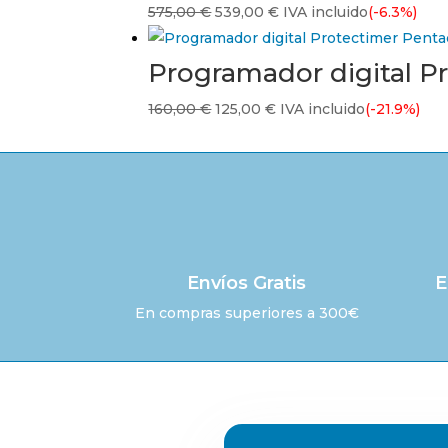
El
El
575,00
€
539,00
€
IVA incluido
(-6.3%)
326,00 €.
230,00 €.
precio
precio
original
actual
Programador digital P
era:
es:
El
El
160,00
€
125,00
€
IVA incluido
(-21.9%)
575,00 €.
539,00 €.
precio
precio
original
actual
era:
es:
160,00 €.
125,00 €.
Envíos Gratis
E
En compras superiores a 300€