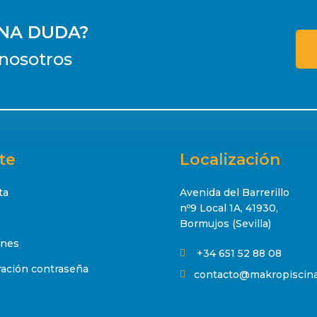
UNA DUDA?
nosotros
te
Localización
ta
Avenida del Barrerillo
nº9 Local 1A, 41930,
Bormujos (Sevilla)
ones
+34 651 52 88 08

ación contraseña
contacto@makropiscin
