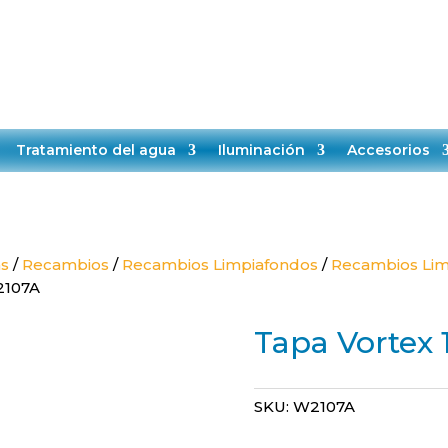
TELÉFONO:
EMAIL:
+34651528808
contacto@makropiscinas.com
VICIO TÉCNICO
CONTACTO
BLOG
Tratamiento del agua
Iluminación
Accesorios
as
/
Recambios
/
Recambios Limpiafondos
/
Recambios Lim
2107A
Tapa Vortex
SKU:
W2107A