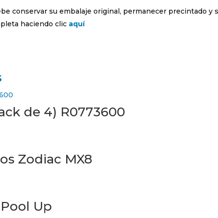
debe conservar su embalaje original, permanecer precintado y 
leta haciendo clic
aquí
s
Pack de 4) R0773600
dos Zodiac MX8
 Pool Up