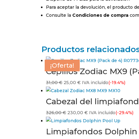
Para aceptar la devolución, el producto 
Consulte la
Condiciones de compra
comp
Productos relacionado
¡Oferta!
¡Oferta!
¡Oferta!
¡Oferta!
Cepillos Zodiac MX9 (
El
El
31,00
€
25,00
€
IVA incluido
(-19.4%)
precio
precio
original
actual
Cabezal del limpiafon
era:
es:
El
El
326,00
€
230,00
€
IVA incluido
(-29.4%)
31,00 €.
25,00 €.
precio
precio
original
actual
Limpiafondos Dolphin
era:
es: