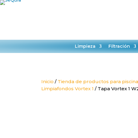
HORARIO:
L-J 9:00-14:00
TIENDA
SER
Limpieza
Filtración
Inicio
/
Tienda de productos para piscin
Limpiafondos Vortex 1
/ Tapa Vortex 1 W