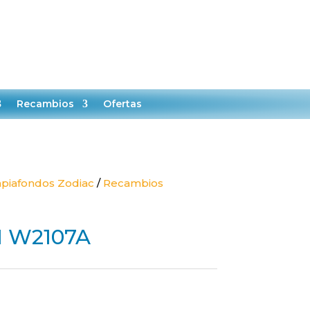

0
MI CUENTA
CARRITO
Recambios
Ofertas
piafondos Zodiac
/
Recambios
 1 W2107A