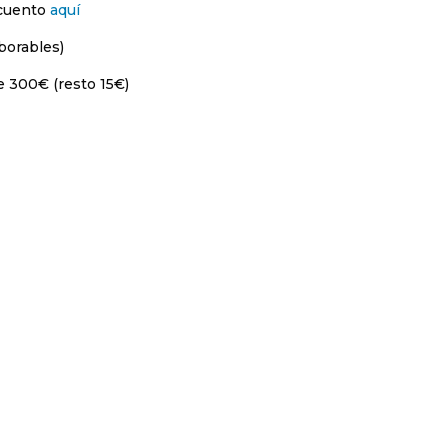
scuento
aquí
borables)
e 300€ (resto 15€)