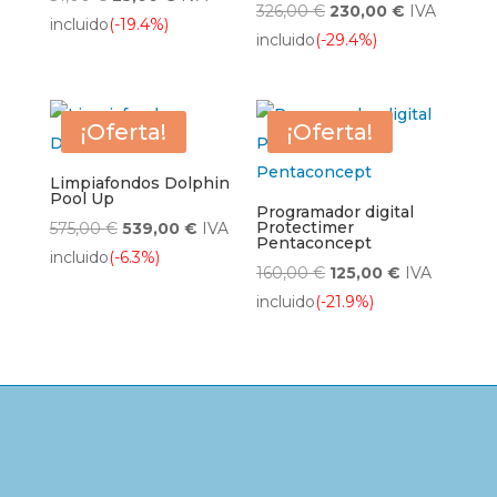
El
El
326,00
€
230,00
€
IVA
precio
precio
incluido
(-19.4%)
precio
precio
incluido
(-29.4%)
original
actual
original
actual
era:
es:
era:
es:
31,00 €.
25,00 €.
326,00 €.
230,00 €.
¡Oferta!
¡Oferta!
Limpiafondos Dolphin
Pool Up
Programador digital
El
El
Protectimer
575,00
€
539,00
€
IVA
Pentaconcept
precio
precio
incluido
(-6.3%)
El
El
160,00
€
125,00
€
IVA
original
actual
precio
precio
incluido
(-21.9%)
era:
es:
original
actual
575,00 €.
539,00 €.
era:
es:
160,00 €.
125,00 €.