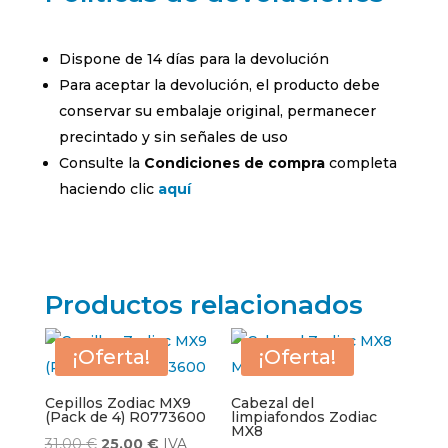
Dispone de 14 días para la devolución
Para aceptar la devolución, el producto debe
conservar su embalaje original, permanecer
precintado y sin señales de uso
Consulte la
Condiciones de compra
completa
haciendo clic
aquí
Productos relacionados
¡Oferta!
¡Oferta!
Cepillos Zodiac MX9
Cabezal del
(Pack de 4) R0773600
limpiafondos Zodiac
MX8
El
El
31,00
€
25,00
€
IVA