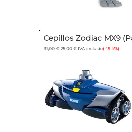
Cepillos Zodiac MX9 (
El
El
31,00
€
25,00
€
IVA incluido
(-19.4%)
precio
precio
original
actual
era:
es:
31,00 €.
25,00 €.