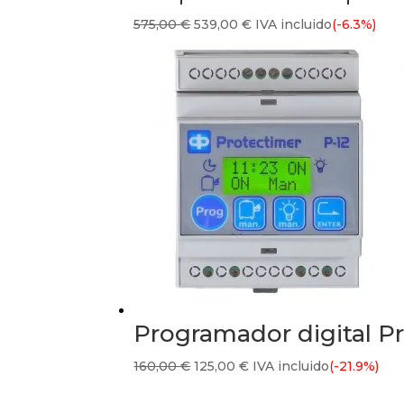
El
El
575,00
€
539,00
€
IVA incluido
(-6.3%)
precio
precio
original
actual
era:
es:
575,00 €.
539,00 €.
Programador digital P
El
El
160,00
€
125,00
€
IVA incluido
(-21.9%)
precio
precio