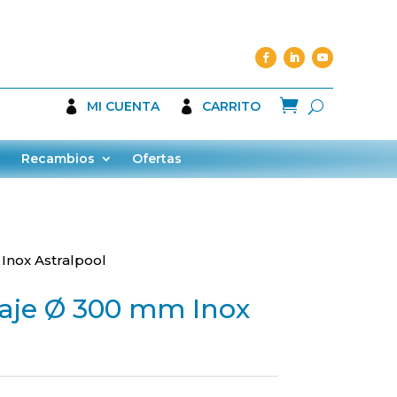

MI CUENTA
CARRITO
Recambios
Ofertas
Inox Astralpool
naje Ø 300 mm Inox