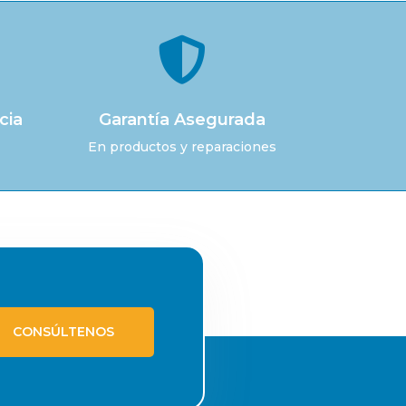

cia
Garantía Asegurada
En productos y reparaciones
CONSÚLTENOS