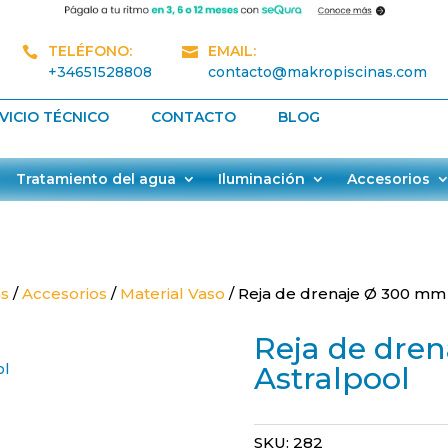
TELÉFONO:
EMAIL:


+34651528808
contacto@makropiscinas.com
VICIO TÉCNICO
CONTACTO
BLOG
Tratamiento del agua
Iluminación
Accesorios
as
/
Accesorios
/
Material Vaso
/ Reja de drenaje Ø 300 mm 
Reja de dre
Astralpool
SKU:
282