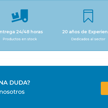


ntrega 24/48 horas
20 años de Experien
Productos en stock
Dedicados al sector
UNA DUDA?
nosotros