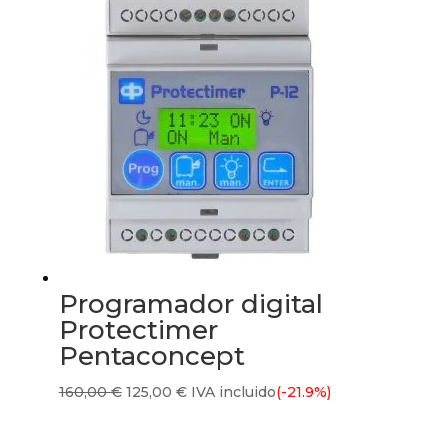
575,00 €.
539,00 €.
Programador digital
Protectimer
Pentaconcept
El
El
160,00
€
125,00
€
IVA incluido
(-21.9%)
precio
precio
original
actual