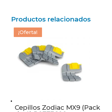
Productos relacionados
¡Oferta!
¡Oferta!
¡Oferta!
¡Oferta!
Cepillos Zodiac MX9 (Pack