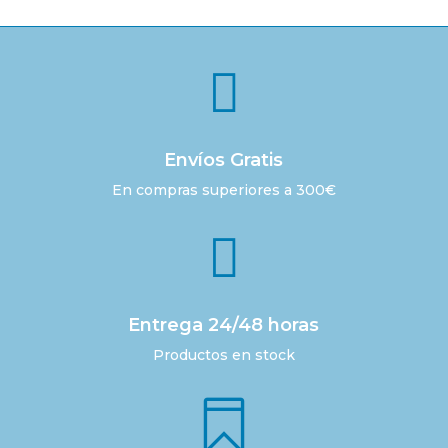
era:
es:
160,00 €.
125,00 €.

Envíos Gratis
En compras superiores a 300€

Entrega 24/48 horas
Productos en stock
