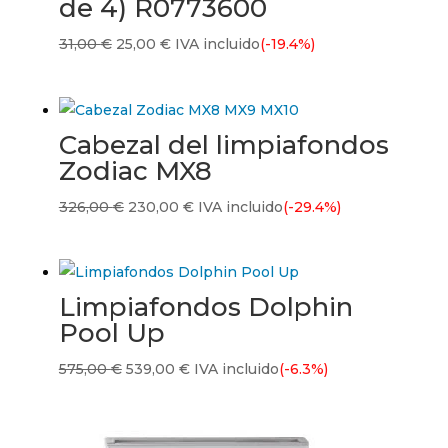
de 4) R0773600
El
El
31,00
€
25,00
€
IVA incluido
(-19.4%)
precio
precio
original
actual
era:
es:
Cabezal del limpiafondos
31,00 €.
25,00 €.
Zodiac MX8
El
El
326,00
€
230,00
€
IVA incluido
(-29.4%)
precio
precio
original
actual
era:
es:
Limpiafondos Dolphin
326,00 €.
230,00 €.
Pool Up
El
El
575,00
€
539,00
€
IVA incluido
(-6.3%)
precio
precio
original
actual
era:
es: