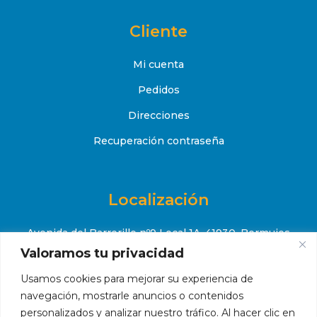
Cliente
Mi cuenta
Pedidos
Direcciones
Recuperación contraseña
Localización
Avenida del Barrerillo nº9 Local 1A, 41930, Bormujos
(Sevilla)
Valoramos tu privacidad
+34 651 52 88 08
Usamos cookies para mejorar su experiencia de

navegación, mostrarle anuncios o contenidos
contacto@makropiscinas.com

personalizados y analizar nuestro tráfico. Al hacer clic en