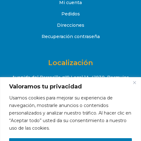
Mi cuenta
Pedidos
Direcciones
Recuperación contraseña
Localización
Avenida del Barrerillo nº9 Local 1A, 41930, Bormujos
(Sevilla)
Valoramos tu privacidad
+34 651 52 88 08
Usamos cookies para mejorar su experiencia de

navegación, mostrarle anuncios o contenidos
contacto@makropiscinas.com

personalizados y analizar nuestro tráfico. Al hacer clic en
“Aceptar todo” usted da su consentimiento a nuestro
uso de las cookies.