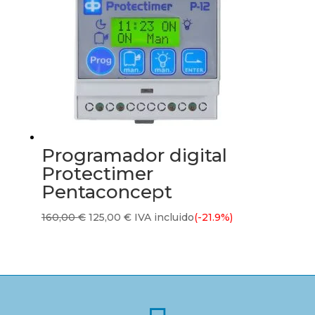
Programador digital
Protectimer
Pentaconcept
El
El
160,00
€
125,00
€
IVA incluido
(-21.9%)
precio
precio
original
actual
era:
es:
160,00 €.
125,00 €.