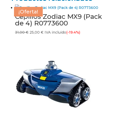
¡Oferta!
¡Oferta!
¡Oferta!
¡Oferta!
Cepillos Zodiac MX9 (Pack
de 4) R0773600
El
El
31,00
€
25,00
€
IVA incluido
(-19.4%)
precio
precio
original
actual
era:
es:
31,00 €.
25,00 €.