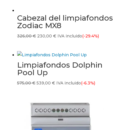
Cabezal del limpiafondos
Zodiac MX8
El
El
326,00
€
230,00
€
IVA incluido
(-29.4%)
precio
precio
original
actual
era:
es:
Limpiafondos Dolphin
326,00 €.
230,00 €.
Pool Up
El
El
575,00
€
539,00
€
IVA incluido
(-6.3%)
precio
precio
original
actual
era:
es:
575,00 €.
539,00 €.