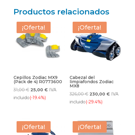
Productos relacionados
¡Oferta!
¡Oferta!
Cepillos Zodiac MX9
Cabezal del
(Pack de 4) R0773600
limpiafondos Zodiac
MX8
El
El
31,00
€
25,00
€
IVA
El
El
326,00
€
230,00
€
IVA
precio
precio
incluido
(-19.4%)
precio
precio
incluido
(-29.4%)
original
actual
original
actual
era:
es:
era:
es:
31,00 €.
25,00 €.
326,00 €.
230,00 €.
¡Oferta!
¡Oferta!