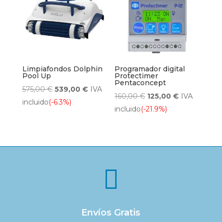
Limpiafondos Dolphin
Programador digital
Pool Up
Protectimer
Pentaconcept
El
El
575,00
€
539,00
€
IVA
El
El
160,00
€
125,00
€
IVA
precio
precio
incluido
(-6.3%)
precio
precio
incluido
(-21.9%)
original
actual
original
actual
era:
es:
era:
es:
575,00 €.
539,00 €.
160,00 €.
125,00 €.

Envíos Gratis