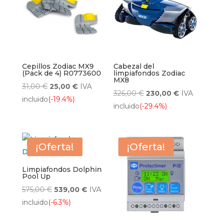
Cepillos Zodiac MX9
Cabezal del
(Pack de 4) R0773600
limpiafondos Zodiac
MX8
El
El
31,00
€
25,00
€
IVA
El
El
326,00
€
230,00
€
IVA
precio
precio
incluido
(-19.4%)
precio
precio
incluido
(-29.4%)
original
actual
original
actual
era:
es:
era:
es:
31,00 €.
25,00 €.
326,00 €.
230,00 €.
¡Oferta!
¡Oferta!
Limpiafondos Dolphin
Pool Up
El
El
575,00
€
539,00
€
IVA
precio
precio
incluido
(-6.3%)
original
actual