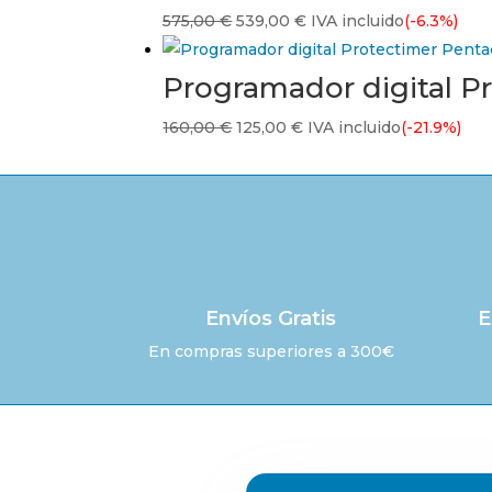
El
El
575,00
€
539,00
€
IVA incluido
(-6.3%)
326,00 €.
230,00 €.
precio
precio
original
actual
Programador digital P
era:
es:
El
El
160,00
€
125,00
€
IVA incluido
(-21.9%)
575,00 €.
539,00 €.
precio
precio
original
actual
era:
es:
160,00 €.
125,00 €.
Envíos Gratis
E
En compras superiores a 300€