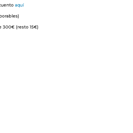
scuento
aquí
borables)
e 300€ (resto 15€)