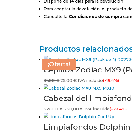
Dispone de 14 días para la devolución
Para aceptar la devolución, el producto 
Consulte la
Condiciones de compra
comp
Productos relacionado
¡Oferta!
¡Oferta!
¡Oferta!
¡Oferta!
Cepillos Zodiac MX9 (
El
El
31,00
€
25,00
€
IVA incluido
(-19.4%)
precio
precio
original
actual
Cabezal del limpiafon
era:
es:
El
El
326,00
€
230,00
€
IVA incluido
(-29.4%)
31,00 €.
25,00 €.
precio
precio
original
actual
Limpiafondos Dolphin
era:
es: