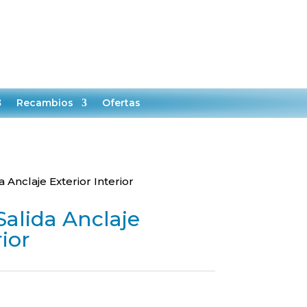

0
MI CUENTA
CARRITO
Recambios
Ofertas
 Anclaje Exterior Interior
alida Anclaje
rior