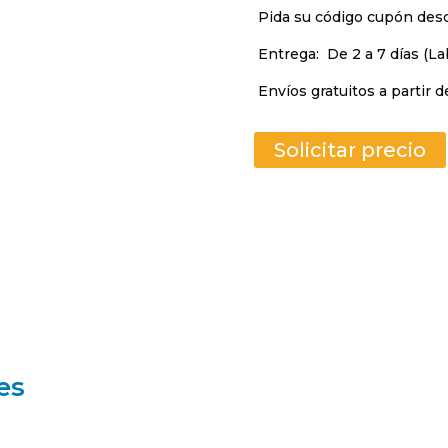
Pida su código cupón de
Entrega:
De 2 a 7 días (La
Envíos gratuitos a partir d
Solicitar precio
es