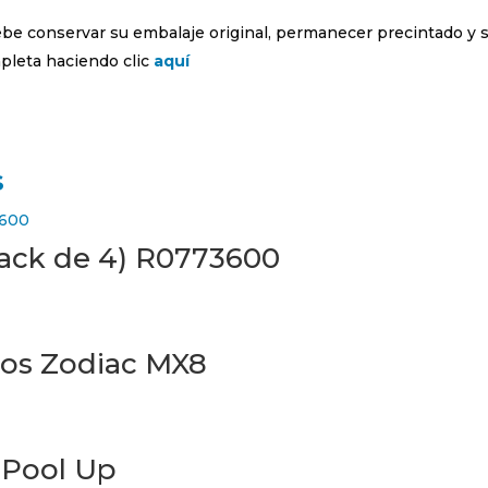
debe conservar su embalaje original, permanecer precintado y 
leta haciendo clic
aquí
s
Pack de 4) R0773600
dos Zodiac MX8
 Pool Up