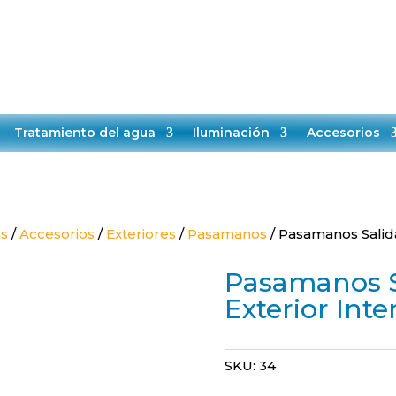
TELÉFONO:
EMAIL:
+34651528808
contacto@makropiscinas.com
VICIO TÉCNICO
CONTACTO
BLOG
Tratamiento del agua
Iluminación
Accesorios
as
/
Accesorios
/
Exteriores
/
Pasamanos
/ Pasamanos Salida
Pasamanos S
Exterior Inte
SKU:
34