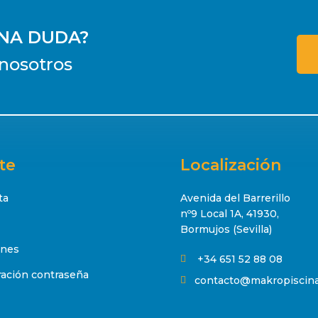
UNA DUDA?
nosotros
te
Localización
ta
Avenida del Barrerillo
nº9 Local 1A, 41930,
Bormujos (Sevilla)
ones
+34 651 52 88 08

ación contraseña
contacto@makropiscin
