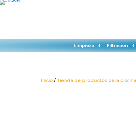
HORARIO:
L-J 9:00-14:00
TIENDA
SER
Limpieza
Filtración
Inicio
/
Tienda de productos para piscin