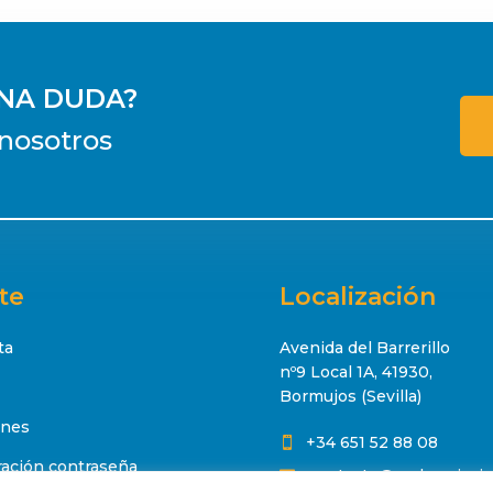
UNA DUDA?
nosotros
te
Localización
ta
Avenida del Barrerillo
nº9 Local 1A, 41930,
Bormujos (Sevilla)
ones
+34 651 52 88 08

ación contraseña
contacto@makropisci
