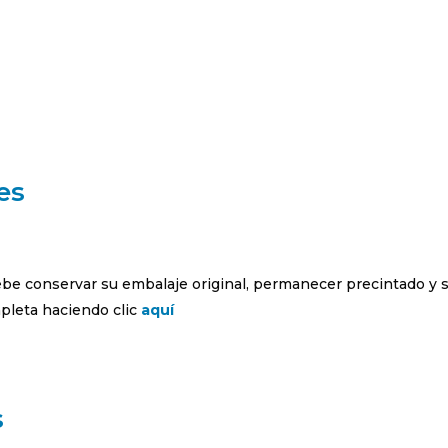
es
debe conservar su embalaje original, permanecer precintado y 
leta haciendo clic
aquí
s