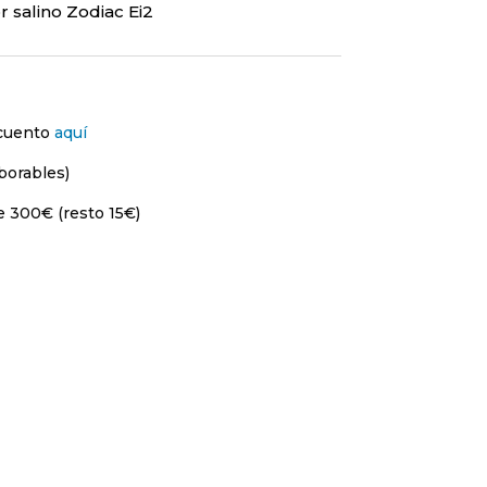
r salino Zodiac Ei2
scuento
aquí
borables)
e 300€ (resto 15€)