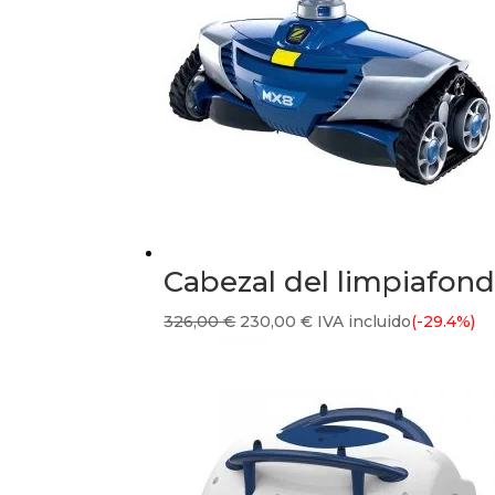
31,00 €.
25,00 €.
Cabezal del limpiafon
El
El
326,00
€
230,00
€
IVA incluido
(-29.4%)
precio
precio
original
actual
era:
es:
326,00 €.
230,00 €.