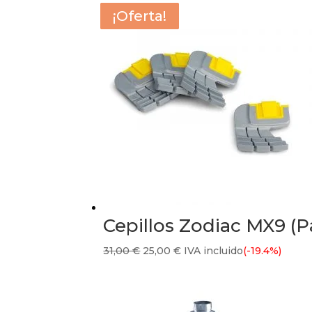
¡Oferta!
¡Oferta!
¡Oferta!
¡Oferta!
Cepillos Zodiac MX9 (
El
El
31,00
€
25,00
€
IVA incluido
(-19.4%)
precio
precio
original
actual
era:
es: