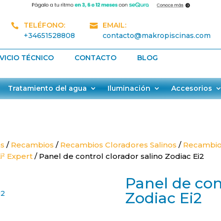
TELÉFONO:
EMAIL:


+34651528808
contacto@makropiscinas.com
VICIO TÉCNICO
CONTACTO
BLOG
Tratamiento del agua
Iluminación
Accesorios
as
/
Recambios
/
Recambios Cloradores Salinos
/
Recambios
i² Expert
/ Panel de control clorador salino Zodiac Ei2
Panel de con
Zodiac Ei2