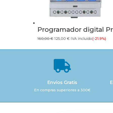
Programador digital P
El
El
160,00
€
125,00
€
IVA incluido
(-21.9%)
precio
precio
original
actual
era:
es:

160,00 €.
125,00 €.
Envíos Gratis
E
En compras superiores a 300€