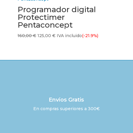
575,00 €.
539,00 €.
Programador digital
Protectimer
Pentaconcept
El
El
160,00
€
125,00
€
IVA incluido
(-21.9%)
precio
precio
original
actual
era:
es:
160,00 €.
125,00 €.
Envíos Gratis
En compras superiores a 300€