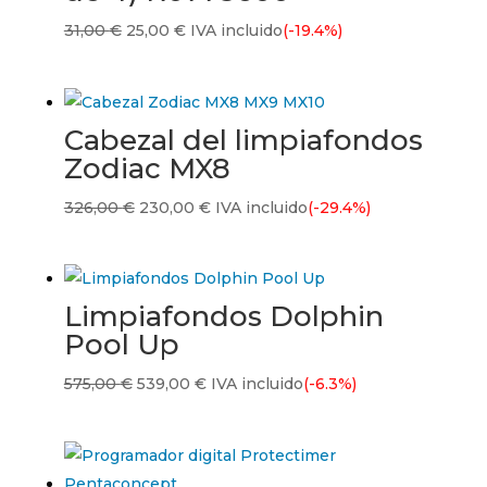
El
El
31,00
€
25,00
€
IVA incluido
(-19.4%)
precio
precio
original
actual
era:
es:
Cabezal del limpiafondos
31,00 €.
25,00 €.
Zodiac MX8
El
El
326,00
€
230,00
€
IVA incluido
(-29.4%)
precio
precio
original
actual
era:
es:
Limpiafondos Dolphin
326,00 €.
230,00 €.
Pool Up
El
El
575,00
€
539,00
€
IVA incluido
(-6.3%)
precio
precio
original
actual
era:
es: