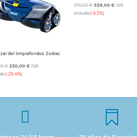
El
El
575,00
€
539,00
€
IVA
precio
precio
incluido
(-6.3%)
original
actual
era:
es:
575,00 €.
539,00 €.
zal del limpiafondos Zodiac
El
El
00
€
230,00
€
IVA
precio
precio
ido
(-29.4%)
original
actual
era:
es:
326,00 €.
230,00 €.

