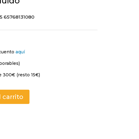
luido
5 65768131080
scuento
aquí
borables)
e 300€ (resto 15€)
 carrito