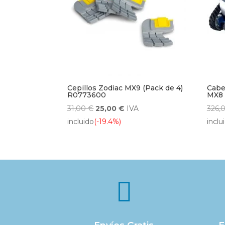
Cepillos Zodiac MX9 (Pack de 4)
Cabe
R0773600
MX8
El
El
31,00
€
25,00
€
IVA
326,
precio
precio
incluido
(-19.4%)
inclu
original
actual
era:
es:
31,00 €.
25,00 €.
