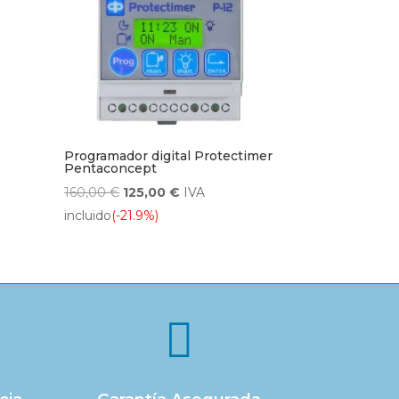
Programador digital Protectimer
Pentaconcept
El
El
160,00
€
125,00
€
IVA
precio
precio
incluido
(-21.9%)
original
actual
era:
es:
160,00 €.
125,00 €.
