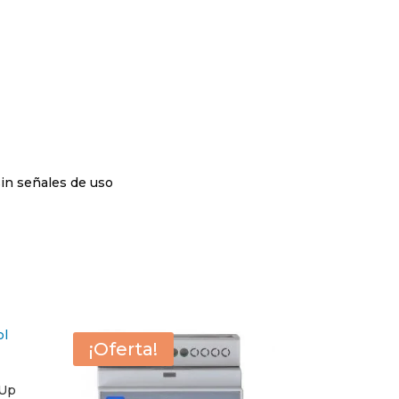
sin señales de uso
¡Oferta!
 Up