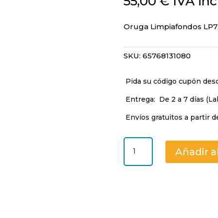
55,00
€
IVA inc
Oruga Limpiafondos LP7
SKU:
65768131080
Pida su código cupón de
Entrega:
De 2 a 7 días (La
Envíos gratuitos a partir d
Oruga
Añadir al
Limpiafondos
LP75
65768131080
cantidad