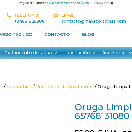
TELÉFONO:
EMAIL:


+34651528808
contacto@makropiscinas.com
VICIO TÉCNICO
CONTACTO
BLOG
Tratamiento del agua
Iluminación
Accesorios
as
/
Recambios
/
Recambios Limpiafondos
/ Oruga Limpiaf
Oruga Limpi
65768131080