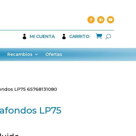

MI CUENTA
CARRITO
Recambios
Ofertas
ondos LP75 65768131080
afondos LP75