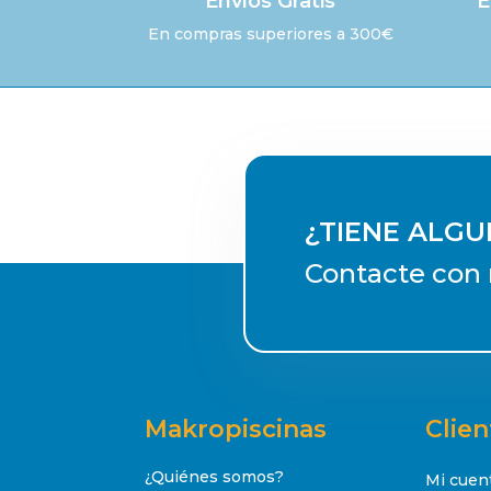
Envíos Gratis
E
En compras superiores a 300€
¿TIENE ALG
Contacte con 
Makropiscinas
Clien
¿Quiénes somos?
Mi cuen