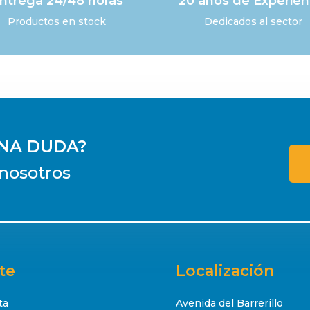
ntrega 24/48 horas
20 años de Experien
Productos en stock
Dedicados al sector
UNA DUDA?
nosotros
te
Localización
ta
Avenida del Barrerillo