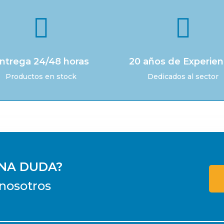


ntrega 24/48 horas
20 años de Experien
Productos en stock
Dedicados al sector
UNA DUDA?
nosotros