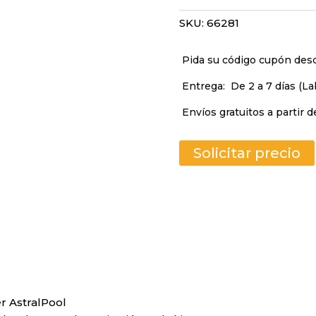
SKU:
66281
Pida su código cupón de
Entrega:
De 2 a 7 días (La
Envíos gratuitos a partir d
Solicitar precio
r AstralPool