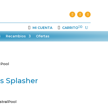

0
MI CUENTA
CARRITO
Recambios
Ofertas
lPool
s Splasher
stralPool