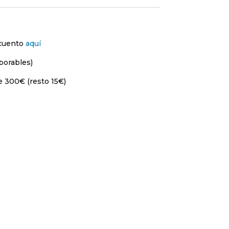
scuento
aquí
borables)
e 300€ (resto 15€)