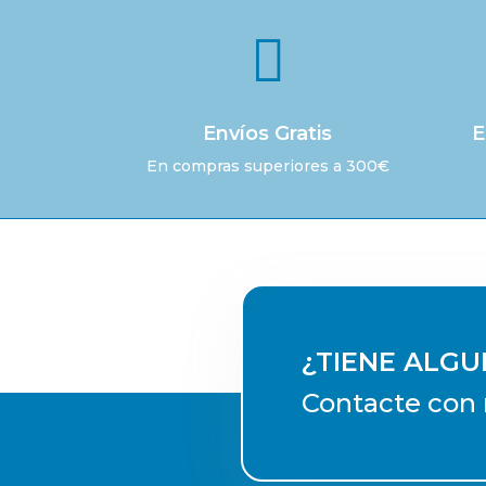

Envíos Gratis
E
En compras superiores a 300€
¿TIENE ALG
Contacte con 