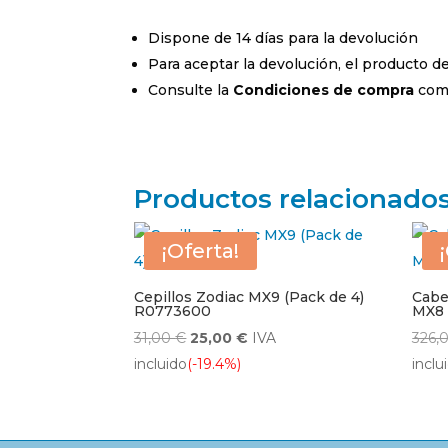
Dispone de 14 días para la devolución
Para aceptar la devolución, el producto 
Consulte la
Condiciones de compra
comp
Productos relacionado
¡Oferta!
Cepillos Zodiac MX9 (Pack de 4)
Cabe
R0773600
MX8
El
El
31,00
€
25,00
€
IVA
326,
precio
precio
incluido
(-19.4%)
inclu
original
actual
era:
es:
31,00 €.
25,00 €.