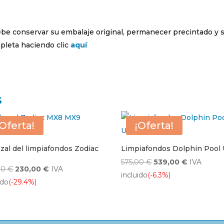
debe conservar su embalaje original, permanecer precintado y 
leta haciendo clic
aquí
s
¡Oferta!
¡Oferta!
zal del limpiafondos Zodiac
Limpiafondos Dolphin Pool
El
El
575,00
€
539,00
€
IVA
El
El
00
€
230,00
€
IVA
precio
precio
incluido
(-6.3%)
precio
precio
ido
(-29.4%)
original
actual
original
actual
era:
es:
era:
es:
575,00 €.
539,00 €.
326,00 €.
230,00 €.