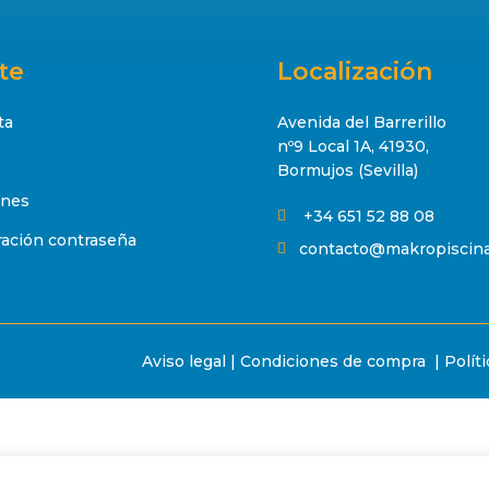
te
Localización
ta
Avenida del Barrerillo
nº9 Local 1A, 41930,
Bormujos (Sevilla)
ones
+34 651 52 88 08

ación contraseña
contacto@makropiscin

Aviso legal
|
Condiciones de compra
|
Polít