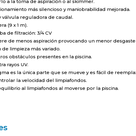
rlo a la toma de aspiración o al skimmer.
ionamiento más silencioso y maniobrabilidad mejorada.
 y válvula reguladora de caudal.
a (9 x 1 m).
 de filtración: 3/4 CV
re de menos aspiración provocando un menor desgaste en e
n de limpieza más variado.
tros obstáculos presentes en la piscina.
ra rayos UV.
agma es la única parte que se mueve y es fácil de reempla
trolar la velocidad del limpiafondos.
ilibrio al limpiafondos al moverse por la piscina.
es