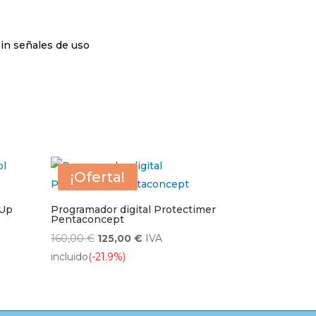
sin señales de uso
¡Oferta!
 Up
Programador digital Protectimer
Pentaconcept
El
El
160,00
€
125,00
€
IVA
precio
precio
incluido
(-21.9%)
original
actual
era:
es:
160,00 €.
125,00 €.