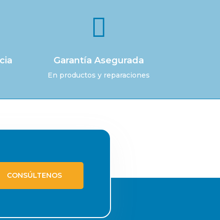

cia
Garantía Asegurada
En productos y reparaciones
CONSÚLTENOS