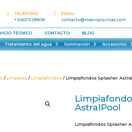
TELÉFONO:
EMAIL:


+34651528808
contacto@makropiscinas.com
VICIO TÉCNICO
CONTACTO
BLOG
Tratamiento del agua
Iluminación
Accesorios
as
/
Limpieza
/
Limpiafondos
/ Limpiafondos Splasher Astra
Limpiafondo
AstralPool
Limpiafondos Splasher A