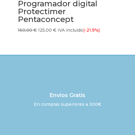
Programador digital
Protectimer
Pentaconcept
El
El
160,00
€
125,00
€
IVA incluido
(-21.9%)
precio
precio
original
actual
era:
es:
160,00 €.
125,00 €.
Envíos Gratis
En compras superiores a 300€