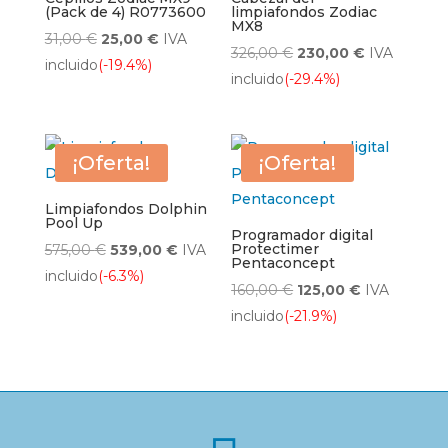
(Pack de 4) R0773600
limpiafondos Zodiac
MX8
El
El
31,00
€
25,00
€
IVA
El
El
326,00
€
230,00
€
IVA
precio
precio
incluido
(-19.4%)
precio
precio
incluido
(-29.4%)
original
actual
original
actual
era:
es:
era:
es:
31,00 €.
25,00 €.
326,00 €.
230,00 €.
¡Oferta!
¡Oferta!
Limpiafondos Dolphin
Pool Up
Programador digital
El
El
Protectimer
575,00
€
539,00
€
IVA
Pentaconcept
precio
precio
incluido
(-6.3%)
El
El
160,00
€
125,00
€
IVA
original
actual
precio
precio
incluido
(-21.9%)
era:
es:
original
actual
575,00 €.
539,00 €.
era:
es:
160,00 €.
125,00 €.