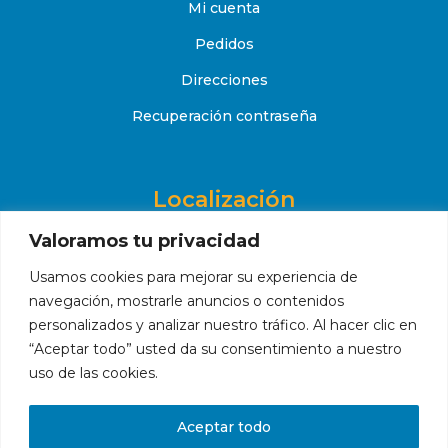
Mi cuenta
Pedidos
Direcciones
Recuperación contraseña
Localización
Valoramos tu privacidad
Avenida del Barrerillo nº9 Local 1A, 41930, Bormujos
(Sevilla)
Usamos cookies para mejorar su experiencia de
navegación, mostrarle anuncios o contenidos
+34 651 52 88 08

personalizados y analizar nuestro tráfico. Al hacer clic en
contacto@makropiscinas.com

“Aceptar todo” usted da su consentimiento a nuestro
uso de las cookies.
Hola, ¿en qué podemos ayudarte?
Aceptar todo