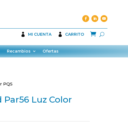

MI CUENTA
CARRITO
Recambios
Ofertas
or PQS
 Par56 Luz Color