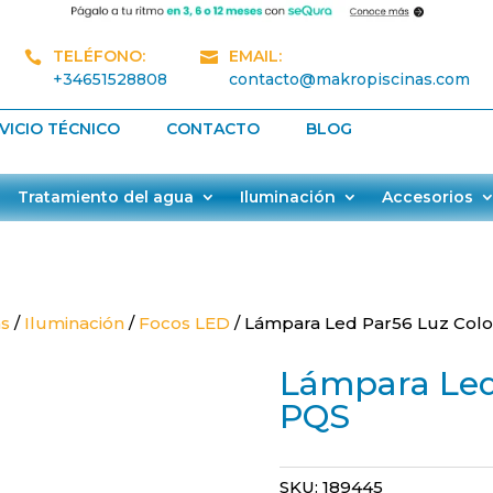
TELÉFONO:
EMAIL:


+34651528808
contacto@makropiscinas.com
VICIO TÉCNICO
CONTACTO
BLOG
Tratamiento del agua
Iluminación
Accesorios
as
/
Iluminación
/
Focos LED
/ Lámpara Led Par56 Luz Col
Lámpara Led
PQS
SKU:
189445