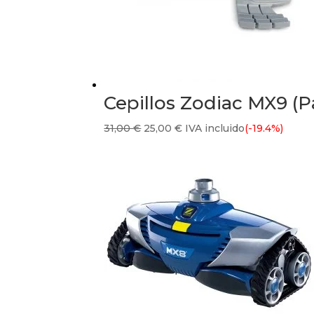
Cepillos Zodiac MX9 (
El
El
31,00
€
25,00
€
IVA incluido
(-19.4%)
precio
precio
original
actual
era:
es:
31,00 €.
25,00 €.