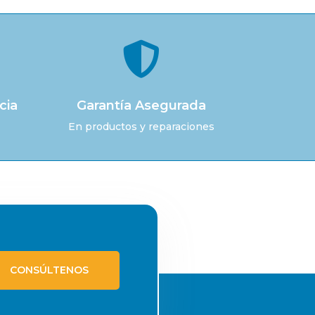

cia
Garantía Asegurada
En productos y reparaciones
CONSÚLTENOS