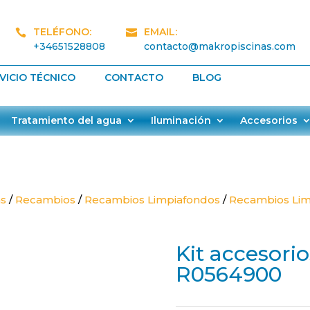
TELÉFONO:
EMAIL:


+34651528808
contacto@makropiscinas.com
VICIO TÉCNICO
CONTACTO
BLOG
Tratamiento del agua
Iluminación
Accesorios
as
/
Recambios
/
Recambios Limpiafondos
/
Recambios Lim
Kit accesori
R0564900