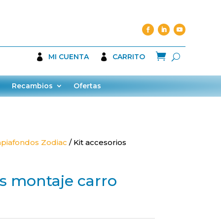

MI CUENTA
CARRITO
Recambios
Ofertas
piafondos Zodiac
/ Kit accesorios
os montaje carro