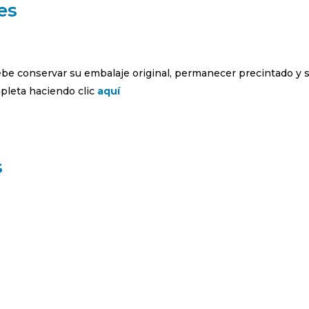
es
debe conservar su embalaje original, permanecer precintado y 
leta haciendo clic
aquí
s