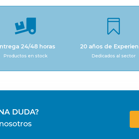


ntrega 24/48 horas
20 años de Experien
Productos en stock
Dedicados al sector
UNA DUDA?
nosotros