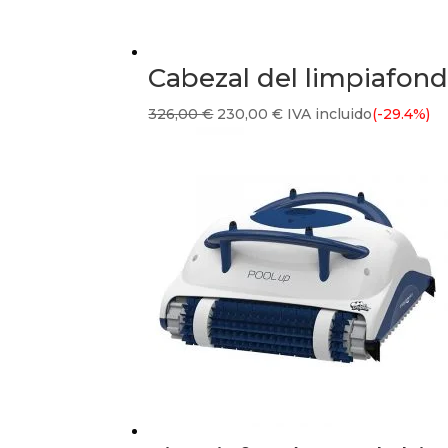
Cabezal del limpiafon
El
El
326,00
€
230,00
€
IVA incluido
(-29.4%)
precio
precio
original
actual
era:
es:
326,00 €.
230,00 €.