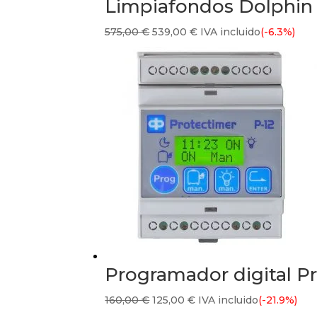
Limpiafondos Dolphin
El
El
575,00
€
539,00
€
IVA incluido
(-6.3%)
precio
precio
original
actual
era:
es:
575,00 €.
539,00 €.
Programador digital P
El
El
160,00
€
125,00
€
IVA incluido
(-21.9%)