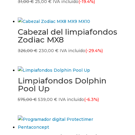
El
El
31,00
€
25,00
€
IVA incluido
(-19.4%)
precio
precio
original
actual
era:
es:
Cabezal del limpiafondos
31,00 €.
25,00 €.
Zodiac MX8
El
El
326,00
€
230,00
€
IVA incluido
(-29.4%)
precio
precio
original
actual
era:
es:
Limpiafondos Dolphin
326,00 €.
230,00 €.
Pool Up
El
El
575,00
€
539,00
€
IVA incluido
(-6.3%)
precio
precio
original
actual
era:
es:
575,00 €.
539,00 €.