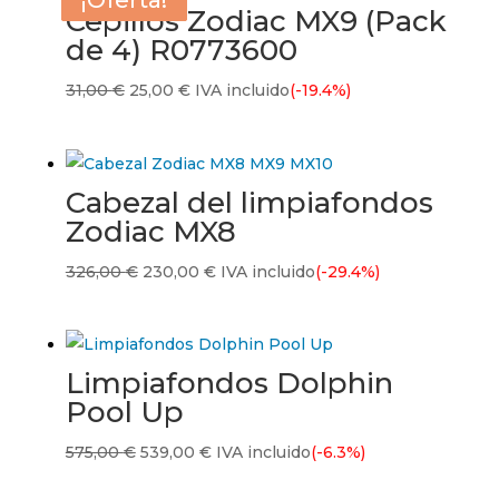
¡Oferta!
¡Oferta!
¡Oferta!
¡Oferta!
Cepillos Zodiac MX9 (Pack
de 4) R0773600
El
El
31,00
€
25,00
€
IVA incluido
(-19.4%)
precio
precio
original
actual
era:
es:
Cabezal del limpiafondos
31,00 €.
25,00 €.
Zodiac MX8
El
El
326,00
€
230,00
€
IVA incluido
(-29.4%)
precio
precio
original
actual
era:
es:
Limpiafondos Dolphin
326,00 €.
230,00 €.
Pool Up
El
El
575,00
€
539,00
€
IVA incluido
(-6.3%)
precio
precio