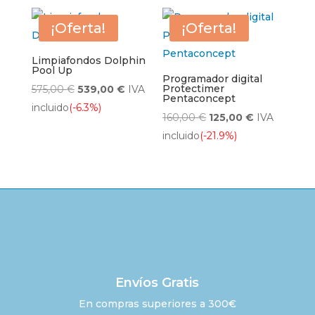
era:
es:
31,00 €.
25,00 €.
326,00 €.
230,00 €.
¡Oferta!
¡Oferta!
Limpiafondos Dolphin
Pool Up
Programador digital
El
El
Protectimer
575,00
€
539,00
€
IVA
Pentaconcept
precio
precio
incluido
(-6.3%)
El
El
160,00
€
125,00
€
IVA
original
actual
precio
precio
incluido
(-21.9%)
era:
es:
original
actual
575,00 €.
539,00 €.
era:
es:
160,00 €.
125,00 €.
Envíos Gratis
En compras superiores a 300€