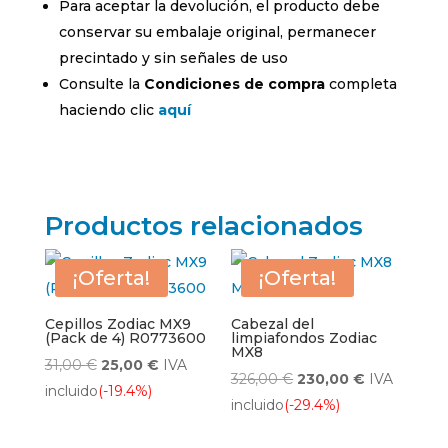
Para aceptar la devolución, el producto debe
conservar su embalaje original, permanecer
precintado y sin señales de uso
Consulte la
Condiciones de compra
completa
haciendo clic
aquí
Productos relacionados
¡Oferta!
¡Oferta!
Cepillos Zodiac MX9
Cabezal del
(Pack de 4) R0773600
limpiafondos Zodiac
MX8
El
El
31,00
€
25,00
€
IVA
El
El
326,00
€
230,00
€
IVA
precio
precio
incluido
(-19.4%)
precio
precio
incluido
(-29.4%)
original
actual
original
actual
era:
es: