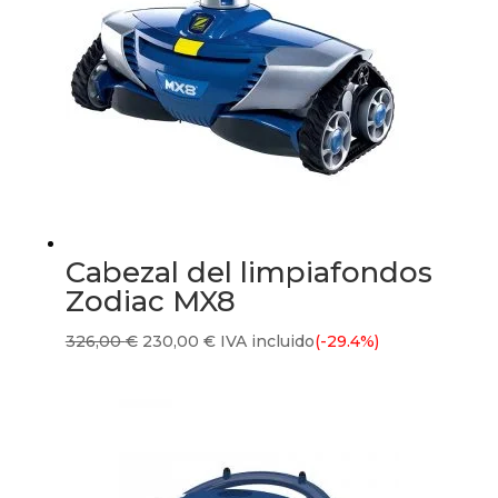
Cabezal del limpiafondos
Zodiac MX8
El
El
326,00
€
230,00
€
IVA incluido
(-29.4%)
precio
precio
original
actual
era:
es:
326,00 €.
230,00 €.