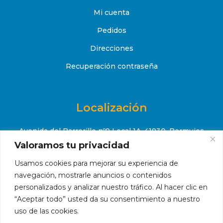
Mi cuenta
Pedidos
Direcciones
Recuperación contraseña
Localización
Avenida del Barrerillo nº9 Local 1A, 41930, Bormujos
(Sevilla)
Valoramos tu privacidad
+34 651 52 88 08
Usamos cookies para mejorar su experiencia de

navegación, mostrarle anuncios o contenidos
contacto@makropiscinas.com

personalizados y analizar nuestro tráfico. Al hacer clic en
“Aceptar todo” usted da su consentimiento a nuestro
uso de las cookies.