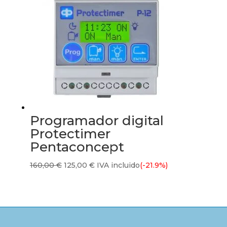
Programador digital
Protectimer
Pentaconcept
El
El
160,00
€
125,00
€
IVA incluido
(-21.9%)
precio
precio
original
actual
era:
es:
160,00 €.
125,00 €.