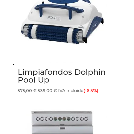
Limpiafondos Dolphin
Pool Up
El
El
575,00
€
539,00
€
IVA incluido
(-6.3%)
precio
precio
original
actual
era:
es:
575,00 €.
539,00 €.