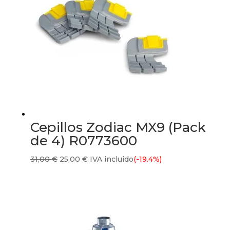
Cepillos Zodiac MX9 (Pack
de 4) R0773600
El
El
31,00
€
25,00
€
IVA incluido
(-19.4%)
precio
precio
original
actual
era:
es:
31,00 €.
25,00 €.