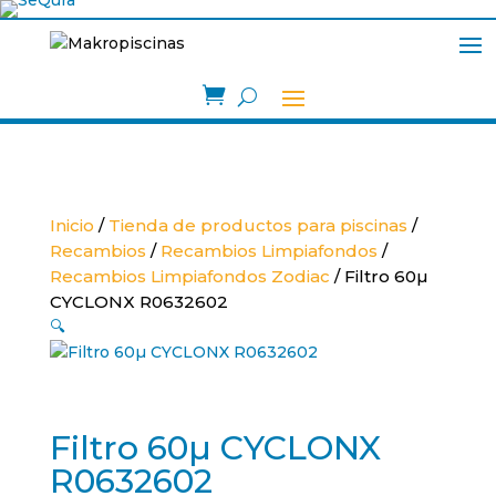

Inicio
/
Tienda de productos para piscinas
/
Recambios
/
Recambios Limpiafondos
/
Recambios Limpiafondos Zodiac
/ Filtro 60µ
CYCLONX R0632602
🔍
Filtro 60µ CYCLONX
R0632602