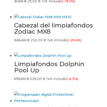
El
El
31,00
€
25,00
€
IVA incluido
(-19.4%)
precio
precio
original
actual
era:
es:
Cabezal del limpiafondos
31,00 €.
25,00 €.
Zodiac MX8
El
El
326,00
€
230,00
€
IVA incluido
(-29.4%)
precio
precio
original
actual
era:
es:
Limpiafondos Dolphin
326,00 €.
230,00 €.
Pool Up
El
El
575,00
€
539,00
€
IVA incluido
(-6.3%)
precio
precio
original
actual
era:
es:
575,00 €.
539,00 €.