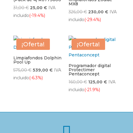
MX8
El
El
31,00
€
25,00
€
IVA
El
El
326,00
€
230,00
€
IVA
precio
precio
incluido
(-19.4%)
precio
precio
incluido
(-29.4%)
original
actual
original
actual
era:
es:
era:
es:
31,00 €.
25,00 €.
326,00 €.
230,00 €.
¡Oferta!
¡Oferta!
Limpiafondos Dolphin
Pool Up
Programador digital
El
El
Protectimer
575,00
€
539,00
€
IVA
Pentaconcept
precio
precio
incluido
(-6.3%)
El
El
160,00
€
125,00
€
IVA
original
actual
precio
precio
incluido
(-21.9%)
era:
es:
original
actual
575,00 €.
539,00 €.
era:
es:
160,00 €.
125,00 €.
