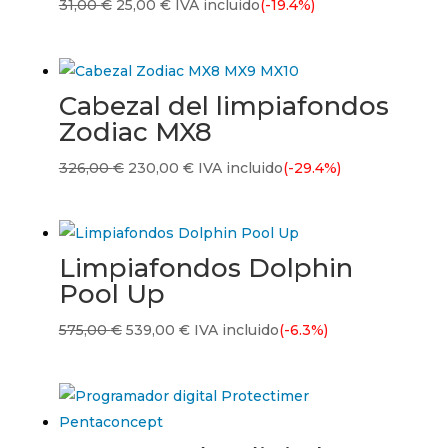
El
El
31,00
€
25,00
€
IVA incluido
(-19.4%)
precio
precio
original
actual
era:
es:
Cabezal del limpiafondos
31,00 €.
25,00 €.
Zodiac MX8
El
El
326,00
€
230,00
€
IVA incluido
(-29.4%)
precio
precio
original
actual
era:
es:
Limpiafondos Dolphin
326,00 €.
230,00 €.
Pool Up
El
El
575,00
€
539,00
€
IVA incluido
(-6.3%)
precio
precio
original
actual
era:
es:
575,00 €.
539,00 €.