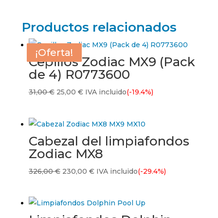
Productos relacionados
¡Oferta!
¡Oferta!
¡Oferta!
¡Oferta!
Cepillos Zodiac MX9 (Pack
de 4) R0773600
El
El
31,00
€
25,00
€
IVA incluido
(-19.4%)
precio
precio
original
actual
era:
es:
Cabezal del limpiafondos
31,00 €.
25,00 €.
Zodiac MX8
El
El
326,00
€
230,00
€
IVA incluido
(-29.4%)
precio
precio
original
actual
era:
es: