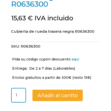
R0636300
15,63
€
IVA incluido
Cubierta de rueda trasera negra R0636300
SKU:
R0636300
Pida su código cupón descuento
aquí
Entrega:
De 2 a 7 días (Laborables)
Envíos gratuitos a partir de 300€ (resto 15€)
Cubierta
Añadir al carrito
de
rueda
trasera