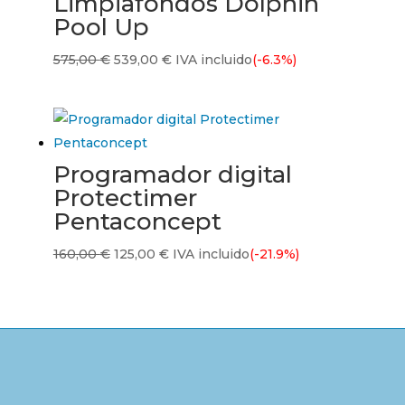
Limpiafondos Dolphin
326,00 €.
230,00 €.
Pool Up
El
El
575,00
€
539,00
€
IVA incluido
(-6.3%)
precio
precio
original
actual
era:
es:
575,00 €.
539,00 €.
Programador digital
Protectimer
Pentaconcept
El
El
160,00
€
125,00
€
IVA incluido
(-21.9%)
precio
precio
original
actual
era:
es:
160,00 €.
125,00 €.