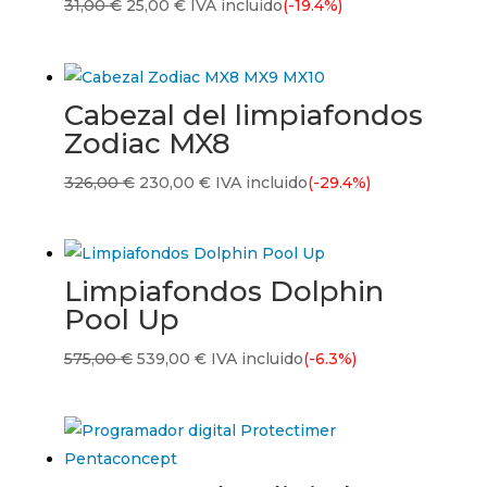
El
El
31,00
€
25,00
€
IVA incluido
(-19.4%)
precio
precio
original
actual
era:
es:
Cabezal del limpiafondos
31,00 €.
25,00 €.
Zodiac MX8
El
El
326,00
€
230,00
€
IVA incluido
(-29.4%)
precio
precio
original
actual
era:
es:
Limpiafondos Dolphin
326,00 €.
230,00 €.
Pool Up
El
El
575,00
€
539,00
€
IVA incluido
(-6.3%)
precio
precio
original
actual
era:
es:
575,00 €.
539,00 €.