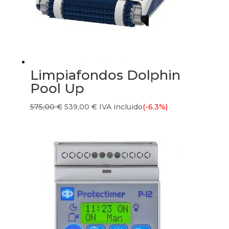
Limpiafondos Dolphin
Pool Up
El
El
575,00
€
539,00
€
IVA incluido
(-6.3%)
precio
precio
original
actual
era:
es:
575,00 €.
539,00 €.