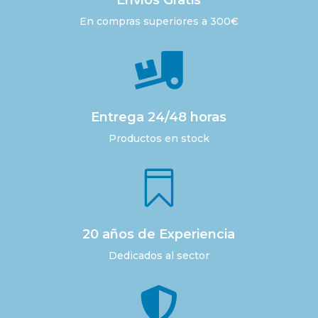
Envíos Gratis
En compras superiores a 300€

Entrega 24/48 horas
Productos en stock

20 años de Experiencia
Dedicados al sector
