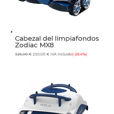
Cabezal del limpiafondos
Zodiac MX8
El
El
326,00
€
230,00
€
IVA incluido
(-29.4%)
precio
precio
original
actual
era:
es:
326,00 €.
230,00 €.