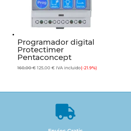
Programador digital
Protectimer
Pentaconcept
El
El
160,00
€
125,00
€
IVA incluido
(-21.9%)
precio
precio
original
actual
era:
es:
160,00 €.
125,00 €.
