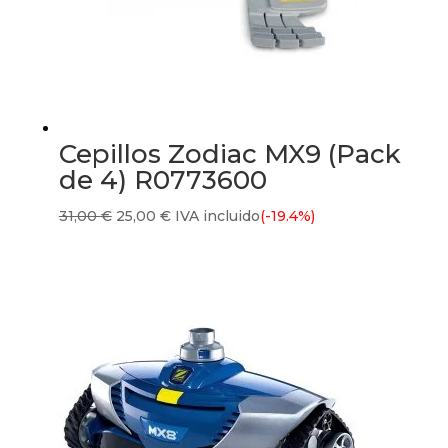
Cepillos Zodiac MX9 (Pack
de 4) R0773600
El
El
31,00
€
25,00
€
IVA incluido
(-19.4%)
precio
precio
original
actual
era:
es:
31,00 €.
25,00 €.