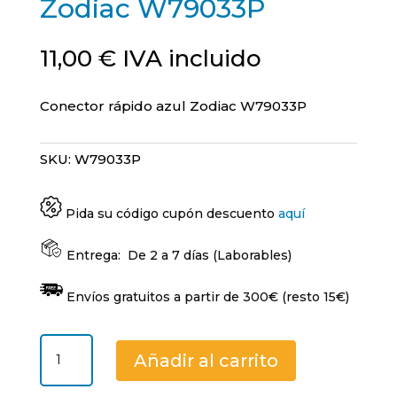
Zodiac W79033P
11,00
€
IVA incluido
Conector rápido azul Zodiac W79033P
SKU:
W79033P
Pida su código cupón descuento
aquí
Entrega:
De 2 a 7 días (Laborables)
Envíos gratuitos a partir de 300€ (resto 15€)
Conector
Añadir al carrito
rápido
azul