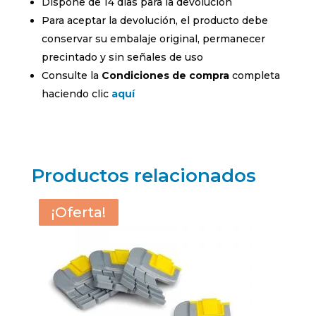
Dispone de 14 días para la devolución
Para aceptar la devolución, el producto debe
conservar su embalaje original, permanecer
precintado y sin señales de uso
Consulte la
Condiciones de compra
completa
haciendo clic
aquí
Productos relacionados
¡Oferta!
¡Oferta!
¡Oferta!
¡Oferta!