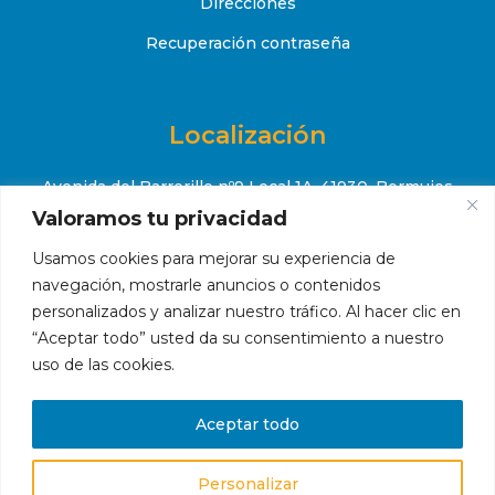
Direcciones
Recuperación contraseña
Localización
Avenida del Barrerillo nº9 Local 1A, 41930, Bormujos
(Sevilla)
Valoramos tu privacidad
+34 651 52 88 08
Usamos cookies para mejorar su experiencia de

navegación, mostrarle anuncios o contenidos
contacto@makropiscinas.com

personalizados y analizar nuestro tráfico. Al hacer clic en
“Aceptar todo” usted da su consentimiento a nuestro
uso de las cookies.
Hola, ¿en qué podemos ayudarte?
Aceptar todo
Personalizar