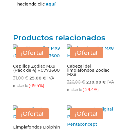
haciendo clic
aquí
Productos relacionados
¡Oferta!
¡Oferta!
Cepillos Zodiac MX9
Cabezal del
(Pack de 4) R0773600
limpiafondos Zodiac
MX8
El
El
31,00
€
25,00
€
IVA
El
El
326,00
€
230,00
€
IVA
precio
precio
incluido
(-19.4%)
precio
precio
incluido
(-29.4%)
original
actual
original
actual
era:
es:
era:
es:
31,00 €.
25,00 €.
326,00 €.
230,00 €.
¡Oferta!
¡Oferta!
Limpiafondos Dolphin