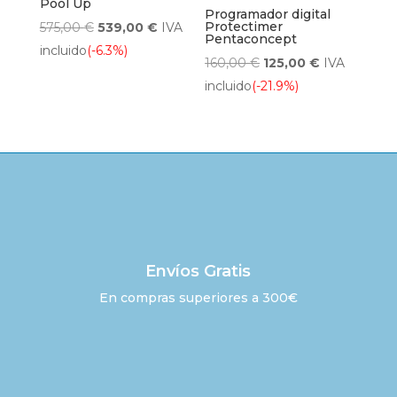
Pool Up
Programador digital
El
El
Protectimer
575,00
€
539,00
€
IVA
Pentaconcept
precio
precio
incluido
(-6.3%)
El
El
160,00
€
125,00
€
IVA
original
actual
precio
precio
incluido
(-21.9%)
era:
es:
original
actual
575,00 €.
539,00 €.
era:
es:
160,00 €.
125,00 €.
Envíos Gratis
En compras superiores a 300€