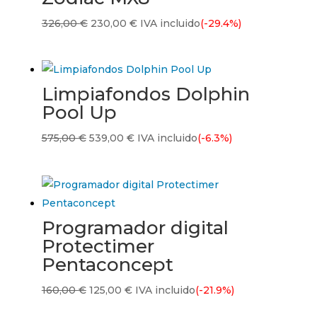
El
El
326,00
€
230,00
€
IVA incluido
(-29.4%)
precio
precio
original
actual
era:
es:
Limpiafondos Dolphin
326,00 €.
230,00 €.
Pool Up
El
El
575,00
€
539,00
€
IVA incluido
(-6.3%)
precio
precio
original
actual
era:
es:
575,00 €.
539,00 €.
Programador digital
Protectimer
Pentaconcept
El
El
160,00
€
125,00
€
IVA incluido
(-21.9%)
precio
precio