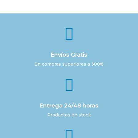
original
actual
era:
es:
160,00 €.
125,00 €.

Envíos Gratis
En compras superiores a 300€

Entrega 24/48 horas
Productos en stock
