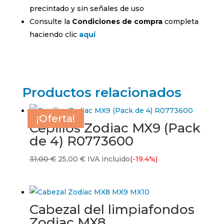
precintado y sin señales de uso
Consulte la
Condiciones de compra
completa
haciendo clic
aquí
Productos relacionados
¡Oferta!
¡Oferta!
¡Oferta!
¡Oferta!
Cepillos Zodiac MX9 (Pack
de 4) R0773600
El
El
31,00
€
25,00
€
IVA incluido
(-19.4%)
precio
precio
original
actual
era:
es:
Cabezal del limpiafondos
31,00 €.
25,00 €.
Zodiac MX8