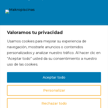
© 2023 Makropiscinas
Valoramos tu privacidad
Aviso legal
|
Condiciones de compra
|
Política de
Usamos cookies para mejorar su experiencia de
privacidad
|
Política de cookies
navegación, mostrarle anuncios o contenidos
No hay productos en el carrito
personalizados y analizar nuestro tráfico. Al hacer clic en
“Aceptar todo” usted da su consentimiento a nuestro
uso de las cookies.
Hola, ¿en qué podemos ayudarte?
Abrir chat
Aceptar todo
Personalizar
Rechazar todo
╳