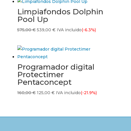
era:
es:
Limpiafondos Dolphin
326,00 €.
230,00 €.
Pool Up
El
El
575,00
€
539,00
€
IVA incluido
(-6.3%)
precio
precio
original
actual
era:
es:
575,00 €.
539,00 €.
Programador digital
Protectimer
Pentaconcept
El
El
160,00
€
125,00
€
IVA incluido
(-21.9%)
precio
precio
original
actual
era:
es:
160,00 €.
125,00 €.