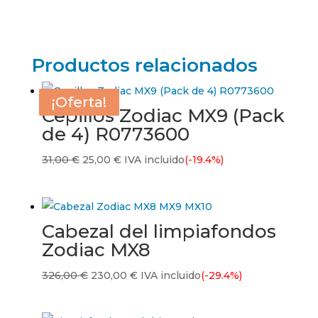
Productos relacionados
¡Oferta!
¡Oferta!
¡Oferta!
¡Oferta!
Cepillos Zodiac MX9 (Pack
de 4) R0773600
El
El
31,00
€
25,00
€
IVA incluido
(-19.4%)
precio
precio
original
actual
era:
es:
Cabezal del limpiafondos
31,00 €.
25,00 €.
Zodiac MX8
El
El
326,00
€
230,00
€
IVA incluido
(-29.4%)
precio
precio
original
actual