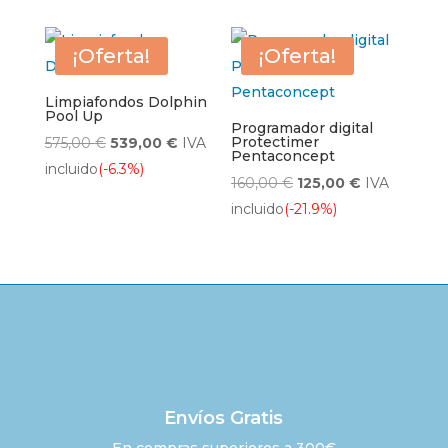
era:
es:
era:
es:
31,00 €.
25,00 €.
326,00 €.
230,00 €.
¡Oferta!
¡Oferta!
Limpiafondos Dolphin
Pool Up
Programador digital
El
El
Protectimer
575,00
€
539,00
€
IVA
Pentaconcept
precio
precio
incluido
(-6.3%)
El
El
160,00
€
125,00
€
IVA
original
actual
precio
precio
incluido
(-21.9%)
era:
es:
original
actual
575,00 €.
539,00 €.
era:
es:
160,00 €.
125,00 €.
Envíos Gratis