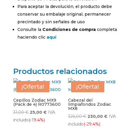
Para aceptar la devolución, el producto debe
conservar su embalaje original, permanecer
precintado y sin señales de uso
Consulte la
Condiciones de compra
completa
haciendo clic
aquí
Productos relacionados
¡Oferta!
¡Oferta!
Cepillos Zodiac MX9
Cabezal del
(Pack de 4) R0773600
limpiafondos Zodiac
MX8
El
El
31,00
€
25,00
€
IVA
El
El
326,00
€
230,00
€
IVA
precio
precio
incluido
(-19.4%)
precio
precio
incluido
(-29.4%)
original
actual
original
actual