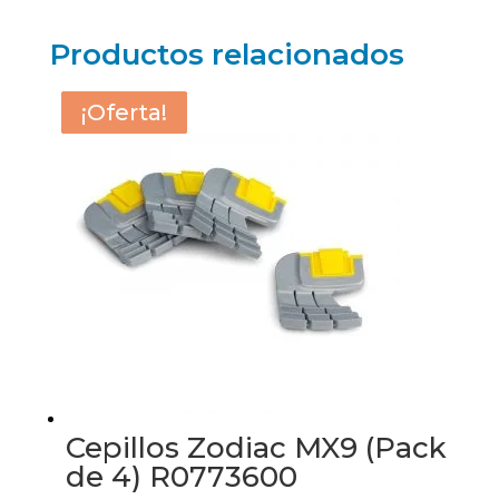
Productos relacionados
¡Oferta!
¡Oferta!
¡Oferta!
¡Oferta!
Cepillos Zodiac MX9 (Pack
de 4) R0773600