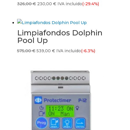
El
El
326,00
€
230,00
€
IVA incluido
(-29.4%)
precio
precio
original
actual
era:
es:
Limpiafondos Dolphin
326,00 €.
230,00 €.
Pool Up
El
El
575,00
€
539,00
€
IVA incluido
(-6.3%)
precio
precio
original
actual
era:
es:
575,00 €.
539,00 €.