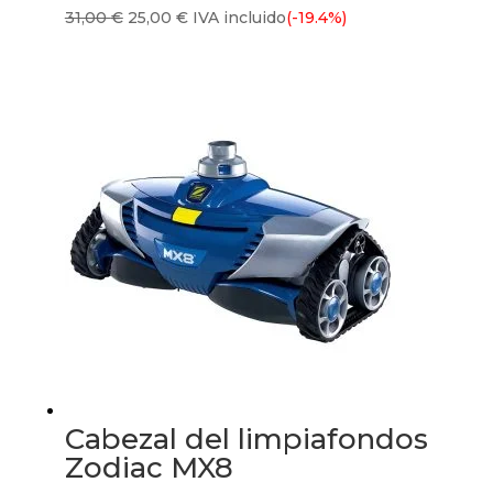
El
El
31,00
€
25,00
€
IVA incluido
(-19.4%)
precio
precio
original
actual
era:
es:
31,00 €.
25,00 €.
Cabezal del limpiafondos
Zodiac MX8