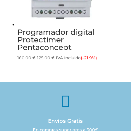
Programador digital
Protectimer
Pentaconcept
El
El
160,00
€
125,00
€
IVA incluido
(-21.9%)
precio
precio
original
actual
era:
es:
160,00 €.
125,00 €.

Envíos Gratis
En compras superiores a 300€