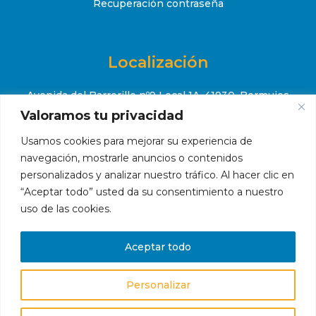
Recuperación contraseña
Localización
Avenida del Barrerillo nº9 Local 1A, 41930, Bormujos
(Sevilla)
Valoramos tu privacidad
+34 651 52 88 08
Usamos cookies para mejorar su experiencia de

navegación, mostrarle anuncios o contenidos
contacto@makropiscinas.com

personalizados y analizar nuestro tráfico. Al hacer clic en
“Aceptar todo” usted da su consentimiento a nuestro
uso de las cookies.
Hola, ¿en qué podemos ayudarte?
Aceptar todo
Personalizar
© 2023 Makropiscinas
Abrir chat
Aviso legal
|
Condiciones de compra
|
Política de