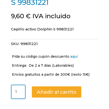
S 99831221
9,60
€
IVA incluido
Cepillo activo Dolphin S 99831221
SKU:
99831221
Pida su código cupón descuento
aquí
Entrega:
De 2 a 7 días (Laborables)
Envíos gratuitos a partir de 300€ (resto 15€)
Cepillo
Añadir al carrito
activo
Dolphin
S