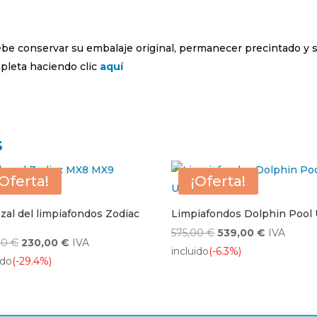
debe conservar su embalaje original, permanecer precintado y 
leta haciendo clic
aquí
s
¡Oferta!
¡Oferta!
zal del limpiafondos Zodiac
Limpiafondos Dolphin Pool
El
El
575,00
€
539,00
€
IVA
El
El
00
€
230,00
€
IVA
precio
precio
incluido
(-6.3%)
precio
precio
ido
(-29.4%)
original
actual
original
actual
era:
es:
era:
es:
575,00 €.
539,00 €.
326,00 €.
230,00 €.