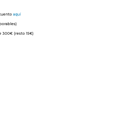
scuento
aquí
borables)
e 300€ (resto 15€)