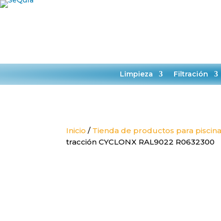
HORARIO:
L-J 9:00-14:00
TIENDA
SER
Limpieza
Filtración
Inicio
/
Tienda de productos para piscin
tracción CYCLONX RAL9022 R0632300