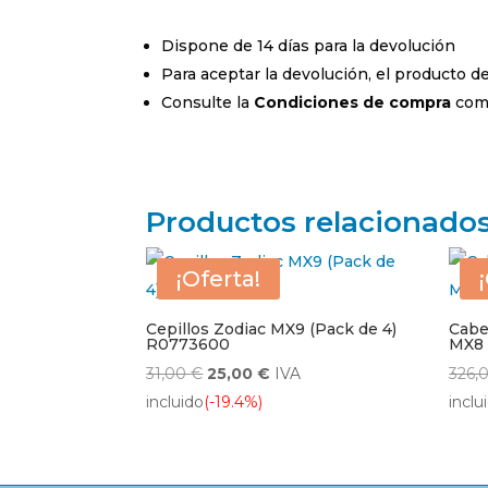
Dispone de 14 días para la devolución
Para aceptar la devolución, el producto 
Consulte la
Condiciones de compra
comp
Productos relacionado
¡Oferta!
Cepillos Zodiac MX9 (Pack de 4)
Cabe
R0773600
MX8
El
El
31,00
€
25,00
€
IVA
326,
precio
precio
incluido
(-19.4%)
inclu
original
actual
era:
es:
31,00 €.
25,00 €.