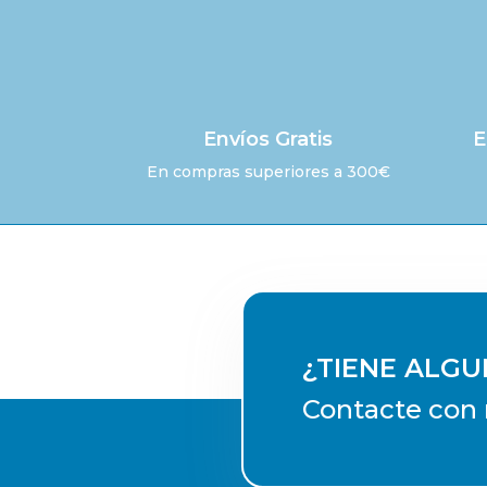
Envíos Gratis
E
En compras superiores a 300€
¿TIENE ALG
Contacte con 