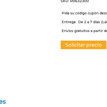
SKU:
R0632300
Pida su código cupón de
Entrega:
De 2 a 7 días (La
Envíos gratuitos a partir d
Solicitar precio
es