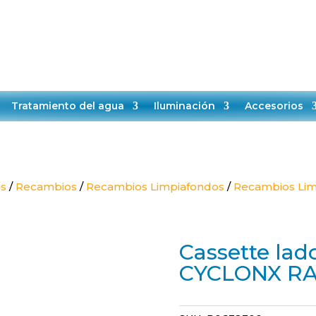
TELÉFONO:
EMAIL:
+34651528808
contacto@makropiscinas.com
VICIO TÉCNICO
CONTACTO
BLOG
Tratamiento del agua
Iluminación
Accesorios
as
/
Recambios
/
Recambios Limpiafondos
/
Recambios Lim
Cassette lad
CYCLONX RA