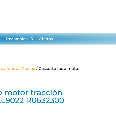

0
MI CUENTA
CARRITO
Recambios
Ofertas
piafondos Zodiac
/ Cassette lado motor
o motor tracción
L9022 R0632300