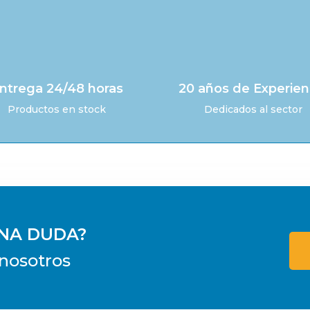
ntrega 24/48 horas
20 años de Experien
Productos en stock
Dedicados al sector
UNA DUDA?
nosotros