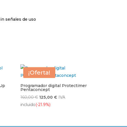
sin señales de uso
¡Oferta!
 Up
Programador digital Protectimer
Pentaconcept
El
El
160,00
€
125,00
€
IVA
precio
precio
incluido
(-21.9%)
original
actual
era:
es:
160,00 €.
125,00 €.