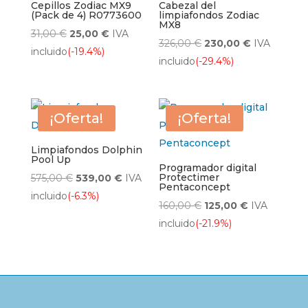
Cepillos Zodiac MX9
Cabezal del
(Pack de 4) R0773600
limpiafondos Zodiac
MX8
El
El
31,00
€
25,00
€
IVA
El
El
326,00
€
230,00
€
IVA
precio
precio
incluido
(-19.4%)
precio
precio
incluido
(-29.4%)
original
actual
original
actual
era:
es:
era:
es:
31,00 €.
25,00 €.
326,00 €.
230,00 €.
¡Oferta!
¡Oferta!
Limpiafondos Dolphin
Pool Up
Programador digital
El
El
Protectimer
575,00
€
539,00
€
IVA
Pentaconcept
precio
precio
incluido
(-6.3%)
El
El
160,00
€
125,00
€
IVA
original
actual
precio
precio
incluido
(-21.9%)
era:
es:
original
actual
575,00 €.
539,00 €.
era:
es:
160,00 €.
125,00 €.