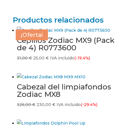
Productos relacionados
¡Oferta!
¡Oferta!
¡Oferta!
¡Oferta!
Cepillos Zodiac MX9 (Pack
de 4) R0773600
El
El
31,00
€
25,00
€
IVA incluido
(-19.4%)
precio
precio
original
actual
era:
es:
Cabezal del limpiafondos
31,00 €.
25,00 €.
Zodiac MX8
El
El
326,00
€
230,00
€
IVA incluido
(-29.4%)
precio
precio
original
actual
era:
es: