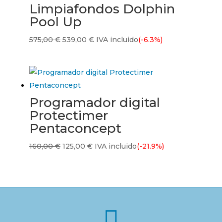
Limpiafondos Dolphin
326,00 €.
230,00 €.
Pool Up
El
El
575,00
€
539,00
€
IVA incluido
(-6.3%)
precio
precio
original
actual
era:
es:
575,00 €.
539,00 €.
Programador digital
Protectimer
Pentaconcept
El
El
160,00
€
125,00
€
IVA incluido
(-21.9%)
precio
precio
original
actual
era:
es:
160,00 €.
125,00 €.
