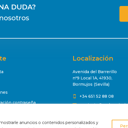
UNA DUDA?
nosotros
te
Localización
ta
Avenida del Barrerillo
nº9 Local 1A, 41930,
Bormujos (Sevilla)
ones
+34 651 52 88 08

ación contraseña
contacto@makropisci

mostrarle anuncios o contenidos personalizados y
Per
Aviso legal
|
Condiciones de compra
|
Polít