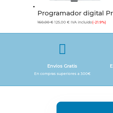
Programador digital P
El
El
160,00
€
125,00
€
IVA incluido
(-21.9%)
precio
precio
original
actual
era:
es:

160,00 €.
125,00 €.
Envíos Gratis
E
En compras superiores a 300€