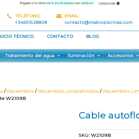
TELÉFONO:
EMAIL:


+34651528808
contacto@makropiscinas.com
VICIO TÉCNICO
CONTACTO
BLOG
Tratamiento del agua
Iluminación
Accesorios
as
/
Recambios
/
Recambios Limpiafondos
/
Recambios Lim
nte W2109B
Cable autof
SKU:
W2109B