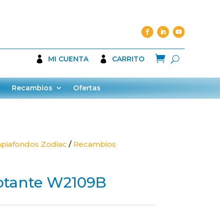

MI CUENTA
CARRITO
Recambios
Ofertas
piafondos Zodiac
/
Recambios
lotante W2109B