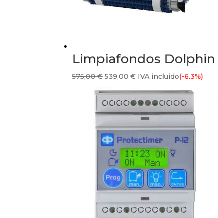
Limpiafondos Dolphin
El
El
575,00
€
539,00
€
IVA incluido
(-6.3%)
precio
precio
original
actual
era:
es:
575,00 €.
539,00 €.