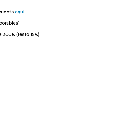
scuento
aquí
borables)
e 300€ (resto 15€)