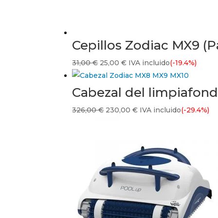
Cepillos Zodiac MX9 (
El
El
31,00
€
25,00
€
IVA incluido
(-19.4%)
precio
precio
original
actual
Cabezal del limpiafon
era:
es:
El
El
326,00
€
230,00
€
IVA incluido
(-29.4%)
31,00 €.
25,00 €.
precio
precio
original
actual
era:
es:
326,00 €.
230,00 €.