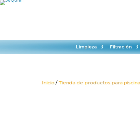
HORARIO:
L-J 9:00-14:00
TIENDA
SER
Limpieza
Filtración
Inicio
/
Tienda de productos para piscin