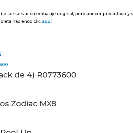
debe conservar su embalaje original, permanecer precintado y 
leta haciendo clic
aquí
s
Pack de 4) R0773600
dos Zodiac MX8
 Pool Up