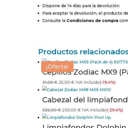
Dispone de 14 días para la devolución
Para aceptar la devolución, el producto 
Consulte la
Condiciones de compra
comp
Productos relacionado
¡Oferta!
¡Oferta!
¡Oferta!
¡Oferta!
Cepillos Zodiac MX9 (
El
El
31,00
€
25,00
€
IVA incluido
(-19.4%)
precio
precio
original
actual
Cabezal del limpiafon
era:
es:
El
El
326,00
€
230,00
€
IVA incluido
(-29.4%)
31,00 €.
25,00 €.
precio
precio
original
actual
Limpiafondos Dolphin