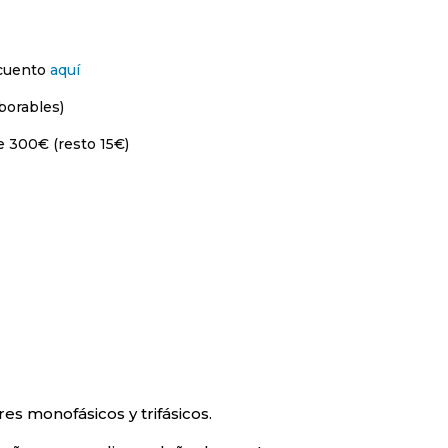
scuento
aquí
borables)
e 300€ (resto 15€)
s monofásicos y trifásicos.