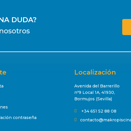
UNA DUDA?
nosotros
te
Localización
ta
Avenida del Barrerillo
nº9 Local 1A, 41930,
Bormujos (Sevilla)
ones
+34 651 52 88 08

ación contraseña
contacto@makropiscin
