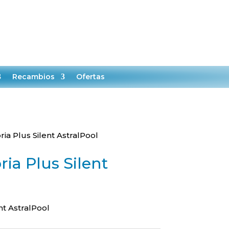

0
MI CUENTA
CARRITO
Recambios
Ofertas
ia Plus Silent AstralPool
ia Plus Silent
nt AstralPool