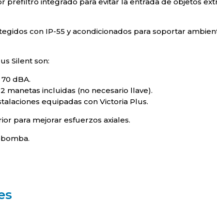
r prefiltro integrado para evitar la entrada de objetos ex
tegidos con IP-55 y acondicionados para soportar ambie
lus Silent son:
– 70 dBA.
 2 manetas incluidas (no necesario llave).
stalaciones equipadas con Victoria Plus.
r para mejorar esfuerzos axiales.
a bomba.
es