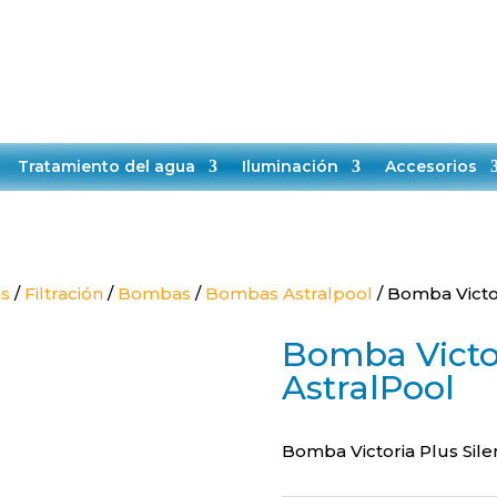
TELÉFONO:
EMAIL:
+34651528808
contacto@makropiscinas.com
VICIO TÉCNICO
CONTACTO
BLOG
Tratamiento del agua
Iluminación
Accesorios
as
/
Filtración
/
Bombas
/
Bombas Astralpool
/ Bomba Victor
Bomba Victor
AstralPool
Bomba Victoria Plus Sile