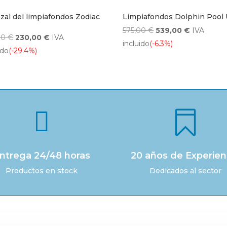
zal del limpiafondos Zodiac
Limpiafondos Dolphin Pool
El
El
575,00
€
539,00
€
IVA
El
El
00
€
230,00
€
IVA
precio
precio
incluido
(-6.3%)
precio
precio
ido
(-29.4%)
original
actual
original
actual
era:
es:
era:
es:
575,00 €.
539,00 €.
326,00 €.
230,00 €.


ntrega 24/48 horas
20 años de Experien
Productos en stock
Dedicados al sector