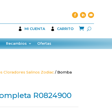

MI CUENTA
CARRITO
Recambios
Ofertas
 Cloradores Salinos Zodiac
/ Bomba
ompleta R0824900