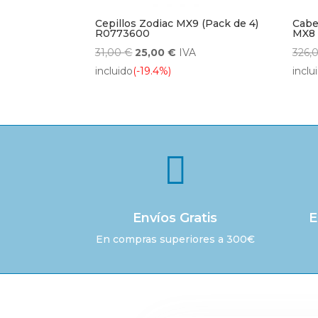
Cepillos Zodiac MX9 (Pack de 4)
Cabe
R0773600
MX8
El
El
31,00
€
25,00
€
IVA
326,
precio
precio
incluido
(-19.4%)
inclu
original
actual
era:
es:
31,00 €.
25,00 €.

Envíos Gratis
E
En compras superiores a 300€