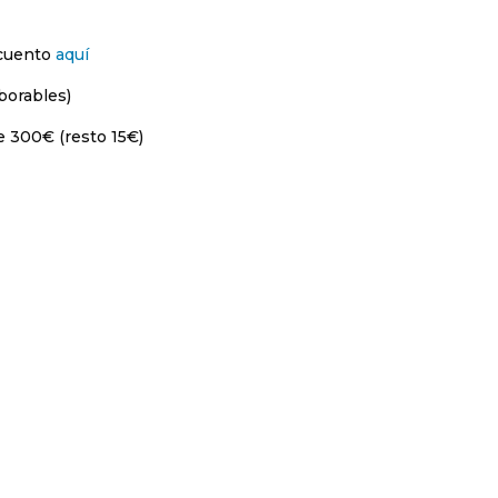
scuento
aquí
borables)
e 300€ (resto 15€)