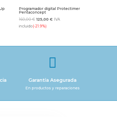
 Up
Programador digital Protectimer
Pentaconcept
El
El
160,00
€
125,00
€
IVA
precio
precio
incluido
(-21.9%)
original
actual
era:
es:
160,00 €.
125,00 €.

cia
Garantía Asegurada
En productos y reparaciones