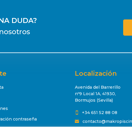
UNA DUDA?
nosotros
te
Localización
ta
Avenida del Barrerillo
nº9 Local 1A, 41930,
Bormujos (Sevilla)
ones
+34 651 52 88 08

ación contraseña
contacto@makropisci
