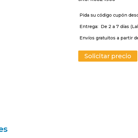
Pida su código cupón de
Entrega:
De 2 a 7 días (La
Envíos gratuitos a partir d
Solicitar precio
es