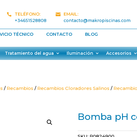
TELÉFONO:
EMAIL:


+34651528808
contacto@makropiscinas.com
VICIO TÉCNICO
CONTACTO
BLOG
Tratamiento del agua
Iluminación
Accesorios
as
/
Recambios
/
Recambios Cloradores Salinos
/
Recambios
Bomba pH c
SKU:
R0824900