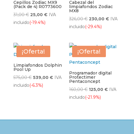
Cepillos Zodiac MX9
Cabezal del
(Pack de 4) R0773600
limpiafondos Zodiac
MX8
El
El
31,00
€
25,00
€
IVA
El
El
326,00
€
230,00
€
IVA
precio
precio
incluido
(-19.4%)
precio
precio
incluido
(-29.4%)
original
actual
original
actual
era:
es:
era:
es:
31,00 €.
25,00 €.
326,00 €.
230,00 €.
¡Oferta!
¡Oferta!
Limpiafondos Dolphin
Pool Up
Programador digital
El
El
Protectimer
575,00
€
539,00
€
IVA
Pentaconcept
precio
precio
incluido
(-6.3%)
El
El
160,00
€
125,00
€
IVA
original
actual
precio
precio
incluido
(-21.9%)
era:
es:
original
actual
575,00 €.
539,00 €.
era:
es:
160,00 €.
125,00 €.